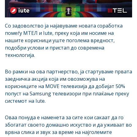
Со задоволство ја најавуваме новата соработка
помеѓу МТЕЛ и Iute, преку која им носиме на
нашите корисници уште поголема вредност,
подобри услови и пристап до современа
технологија.
Во рамки на ова партнерство, ја стартуваме првата
заедничка акција која им овозможува на
корисниците на MOVE телевизија да добијат 50%
попуст на Samsung телевизори при плаќање преку
системот на Iute.
Оваа понуда е наменета за сите кои сакаат да го
збогатат своето домашно искуство и да уживаат во
врвна слика и звук за време на најголемите