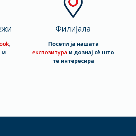
ежи
Филијала
ook
,
Посети ја нашата
n
и
експозитура
и дознај сè што
те интересира