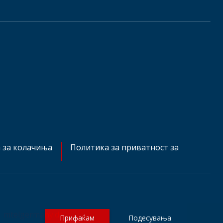
 за колачиња
Политика за приватност за
mtelgermany.de
Прифаќам
Подесувања