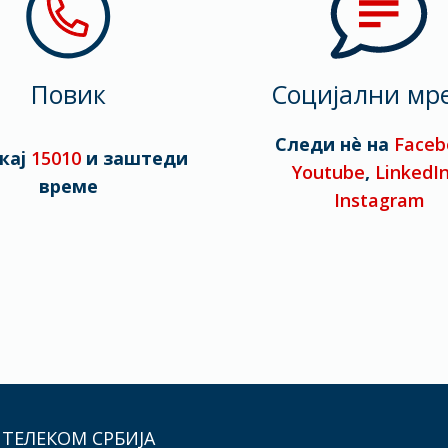
Повик
Социјални мр
Следи нè на
Faceb
кај
15010
и заштеди
Youtube
,
LinkedI
време
Instagram
 ТЕЛЕКОМ СРБИЈА