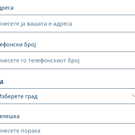
дреса
Внесете ја вашата e-адреса
ефонски број
Внесете го телефонскиот број
ад
Изберете град
елешка
Внесете порака