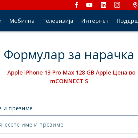
и
Мобилна
Телевизија
Интернет
Поддр
Формулар за нарачка
Apple iPhone 13 Pro Max 128 GB Apple Цена во
mCONNECT S
 и презиме
Внесете име и презиме