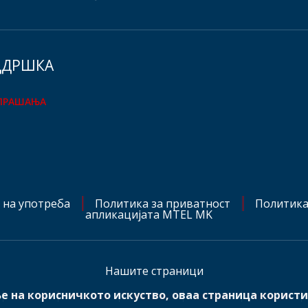
ДДРШКА
 ПРАШАЊА
 на употреба
Политика за приватност
Политика
апликацијата MTEL MK
Hашите страници
е на корисничкото искуство, оваа страница користи
mts.rs
mtel.ba
mtel.me
mtel.at
mtel.ch