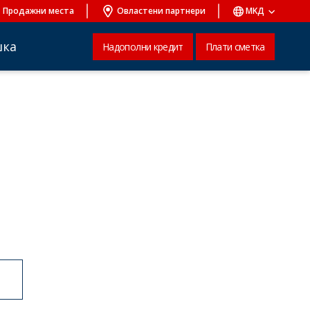
Продажни места
Овластени партнери
MKД
шка
Надополни кредит
Плати сметка