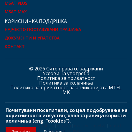
MSAT PLUS
MSAT MAX
КOРИСНИЧКА ПОДДРШКА
НАЈЧЕСТО ПОСТАВУВАНИ ПРАШАЊА
ДОКУМЕНТИ И УПАТСТВА
КОНТАКТ
© 2026 Сите права се задржани
Услови на употреба
Политика за приватност
Политика за колачиња
Политика за приватност за апликацијата MTEL
MK
Почитувани посетители, со цел подобрување на
Hашите страници
корисничкото искуство, оваа страница користи
колачиња (eng. “cookies”).
mtelglobal.com
mts.rs
mtel.ba
mtel.me
mtel.at
mtel.ch
mtelgermany.de
Прифаќам
Подесувања