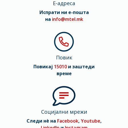
E-адреса
Испрати ни е-пошта
на
info@mtel.mk
Повик
Повикај
15010
и заштеди
време
Социјални мрежи
Следи нè на
Facebook
,
Youtube
,
LinkedIn
и
Instagram