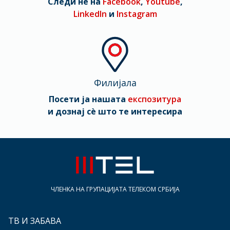
Следи нè на
Facebook
,
Youtube
,
LinkedIn
и
Instagram
Филијала
Посети ја нашата
експозитура
и дознај сè што те интересира
ЧЛЕНКА НА ГРУПАЦИЈАТА ТЕЛЕКОМ СРБИЈА
ТВ И ЗАБАВА