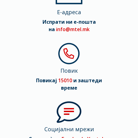
E-адреса
Испрати ни е-пошта
на
info@mtel.mk
Повик
Повикај
15010
и заштеди
време
Социјални мрежи