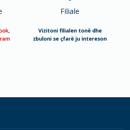
e
Filiale
ook
,
Vizitoni filialen tonë dhe
gram
zbuloni se çfarë ju intereson