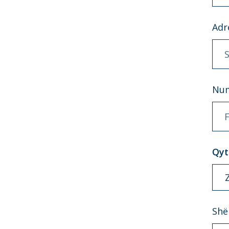
Adr
S
Num
F
Qyt
Shë