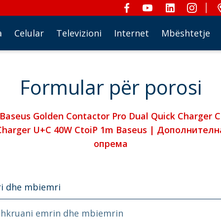
a
Celular
Televizioni
Internet
Mbështetje
Formular për porosi
Baseus Golden Contactor Pro Dual Quick Charger C
Charger U+C 40W CtoiP 1m Baseus | Дополнителн
опрема
i dhe mbiemri
Shkruani emrin dhe mbiemrin