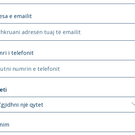
esa e emailit
hkruani adresën tuaj të emailit
ri i telefonit
utni numrin e telefonit
eti
Zgjidhni një qytet
nim