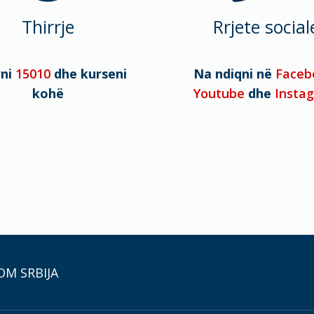
Thirrje
Rrjete social
rni
15010
dhe kurseni
Na ndiqni në
Faceb
kohë
Youtube
dhe
Insta
OM SRBIJA