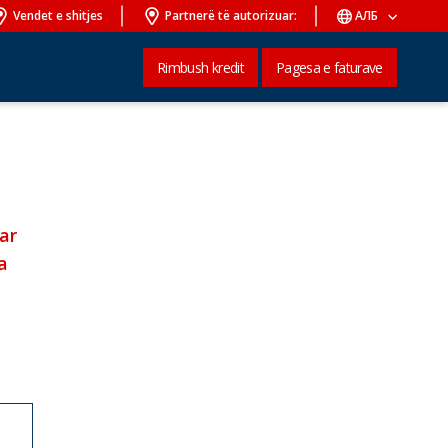
Vendet e shitjes
Partnerë të autorizuar:
АЛБ
Rimbush kredit
Pagesa e faturave
ar
а