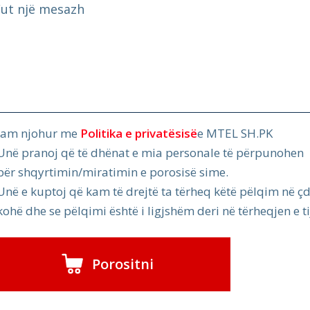
Fut një mesazh
Jam njohur me
Politika e privatësisë
e MTEL SH.PK
Unë pranoj që të dhënat e mia personale të përpunohen
për shqyrtimin/miratimin e porosisë sime.
Unë e kuptoj që kam të drejtë ta tërheq këtë pëlqim në ç
kohë dhe se pëlqimi është i ligjshëm deri në tërheqjen e ti
Porositni