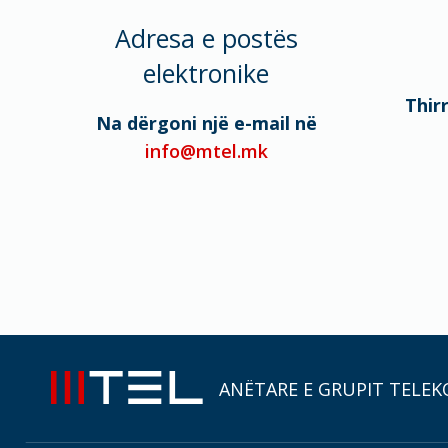
Adresa e postës
elektronike
Thir
Na dërgoni një e-mail në
info@mtel.mk
ANËTARE E GRUPIT TELEK