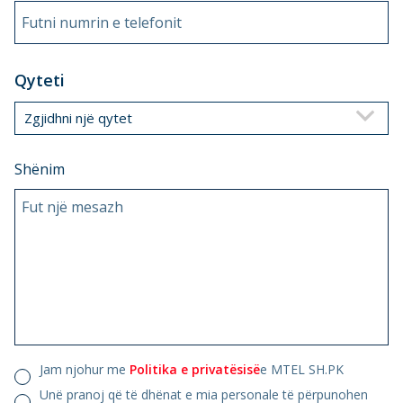
Futni numrin e telefonit
Qyteti
Zgjidhni një qytet
Shënim
Fut një mesazh
Jam njohur me
Politika e privatësisë
e MTEL SH.PK
Unë pranoj që të dhënat e mia personale të përpunohen