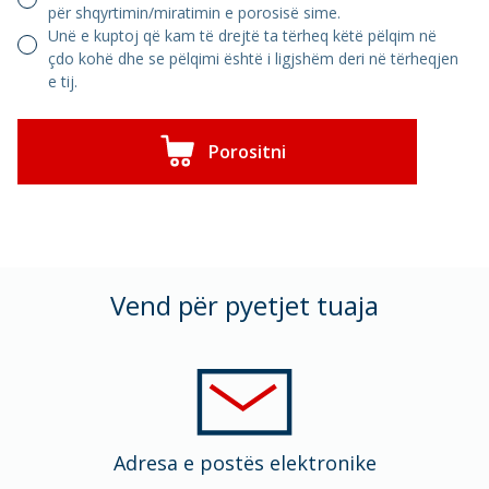
për shqyrtimin/miratimin e porosisë sime.
Unë e kuptoj që kam të drejtë ta tërheq këtë pëlqim në
çdo kohë dhe se pëlqimi është i ligjshëm deri në tërheqjen
e tij.
Porositni
Vend për pyetjet tuaja
Adresa e postës elektronike