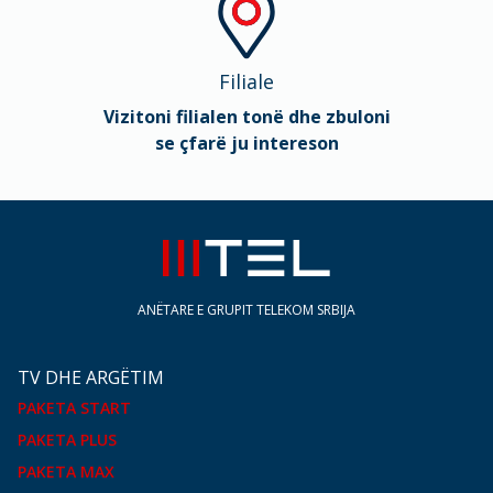
Filiale
Vizitoni filialen tonë dhe zbuloni
se çfarë ju intereson
ANËTARE E GRUPIT TELEKOM SRBIJA
TV DHE ARGËTIM
PAKETA START
PAKETA PLUS
PAKETA MAX