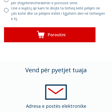
për shqyrtimin/miratimin e porosisë sime.
Unë e kuptoj që kam të drejtë ta tërheq këtë pëlqim në
çdo kohë dhe se pëlqimi është i ligjshëm deri në tërheqjen
e tij.
Porositni
Vend për pyetjet tuaja
Adresa e postës elektronike