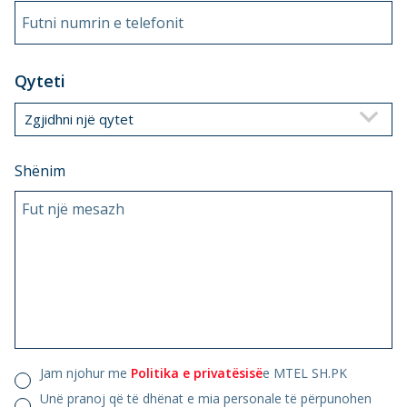
Futni numrin e telefonit
Qyteti
Zgjidhni një qytet
Shënim
Fut një mesazh
Jam njohur me
Politika e privatësisë
e MTEL SH.PK
Unë pranoj që të dhënat e mia personale të përpunohen