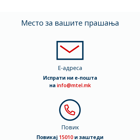
Mесто за вашите прашања
E-адреса
Испрати ни е-пошта
на
info@mtel.mk
Повик
Повикај
15010
и заштеди