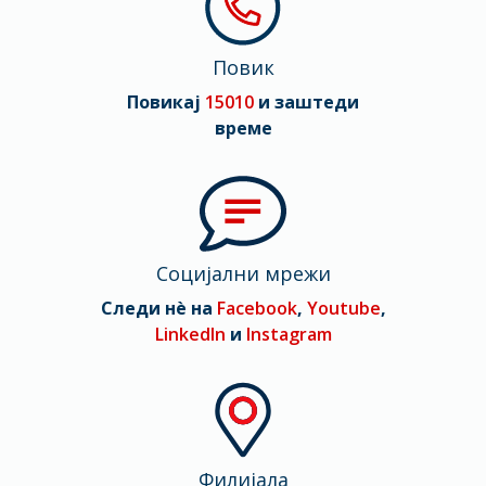
Повик
Повикај
15010
и заштеди
време
Социјални мрежи
Следи нè на
Facebook
,
Youtube
,
LinkedIn
и
Instagram
Филијала