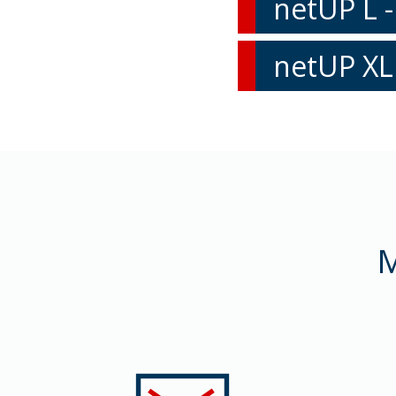
netUP L -
netUP XL
M