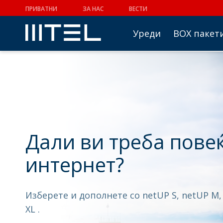
ПРИВАТНИ
ЗА НАС
ВЕСТИ
Уреди
BOX пакет
Дали ви треба пове
интернет?
Изберете и дополнете со netUP S, netUP M,
XL .