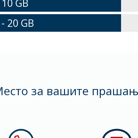
 10 GB
 - 20 GB
есто за вашите праша