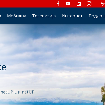
и
Мобилна
Телевизија
Интернет
Поддр
ќе
 netUP L и netUP