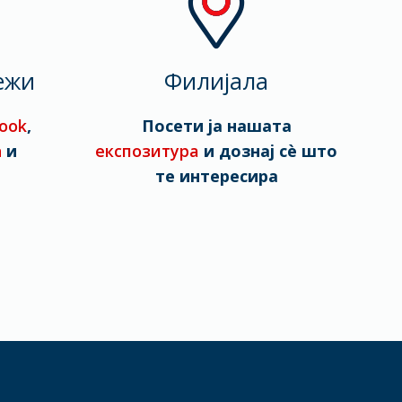
ежи
Филијала
ook
,
Посети ја нашата
n
и
експозитура
и дознај сè што
те интересира