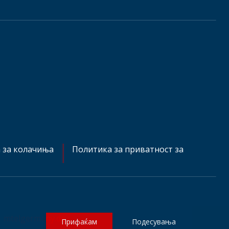
 за колачиња
Политика за приватност за
mtelgermany.de
Прифаќам
Подесувања