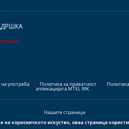
ДДРШКА
 ПРАШАЊА
 на употреба
Политика за приватност
Политика
апликацијата MTEL MK
Hашите страници
е на корисничкото искуство, оваа страница користи
mts.rs
mtel.ba
mtel.me
mtel.at
mtel.ch