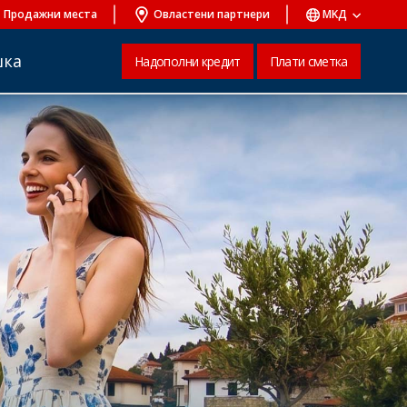
Продажни места
Овластени партнери
MKД
шка
Надополни кредит
Плати сметка