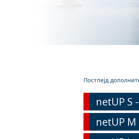
Постпејд дополнит
netUP S -
netUP M 