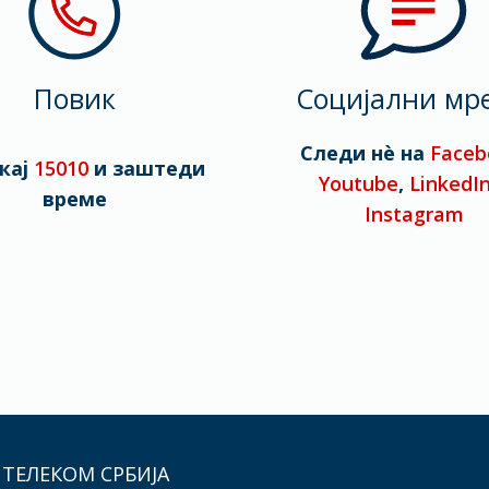
Повик
Социјални мр
Следи нè на
Faceb
кај
15010
и заштеди
Youtube
,
LinkedI
време
Instagram
 ТЕЛЕКОМ СРБИЈА