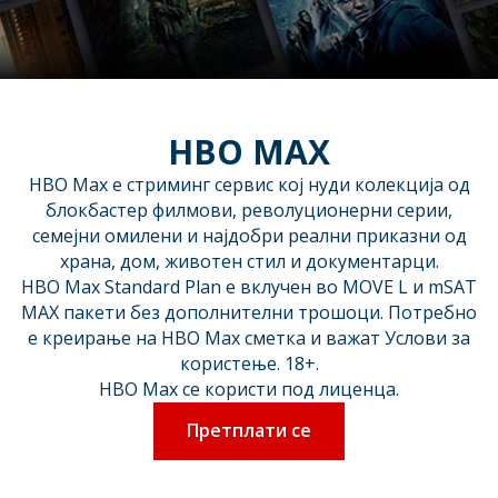
HBO MAX
HBO Max е стриминг сервис кој нуди колекција од
блокбастер филмови, револуционерни серии,
семејни омилени и најдобри реални приказни од
храна, дом, животен стил и документарци.
HBO Max Standard Plan е вклучен во MOVE L и mSAT
MAX пакети без дополнителни трошоци. Потребно
е креирање на HBO Max сметка и важат Услови за
користење. 18+.
HBO Max се користи под лиценца.
Претплати се