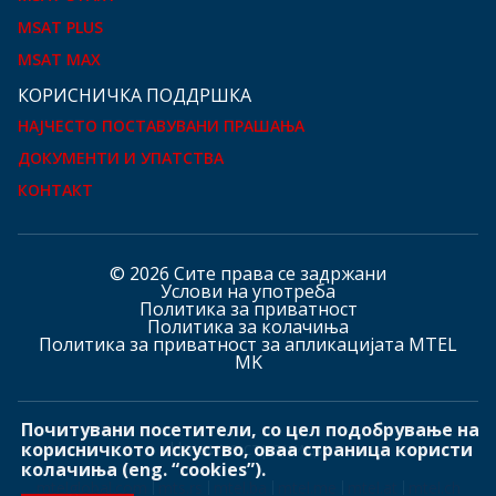
MSAT PLUS
MSAT MAX
КOРИСНИЧКА ПОДДРШКА
НАЈЧЕСТО ПОСТАВУВАНИ ПРАШАЊА
ДОКУМЕНТИ И УПАТСТВА
КОНТАКТ
© 2026 Сите права се задржани
Услови на употреба
Политика за приватност
Политика за колачиња
Политика за приватност за апликацијата MTEL
MK
Почитувани посетители, со цел подобрување на
Hашите страници
корисничкото искуство, оваа страница користи
колачиња (eng. “cookies”).
mtelglobal.com
mts.rs
mtel.ba
mtel.me
mtel.at
mtel.ch