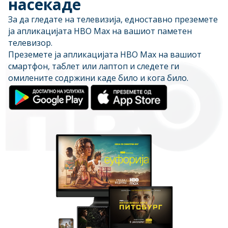
насекаде
За да гледате на телевизија, едноставно преземете
ја апликацијата HBO Max на вашиот паметен
телевизор.
Преземете ја апликацијата HBO Max на вашиот
смартфон, таблет или лаптоп и следете ги
омилените содржини каде било и кога било.