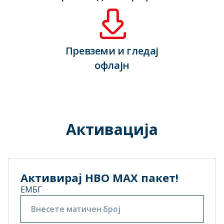
Превземи и гледај
офлајн
Активација
Активирај HBO MAX пакет!
ЕМБГ