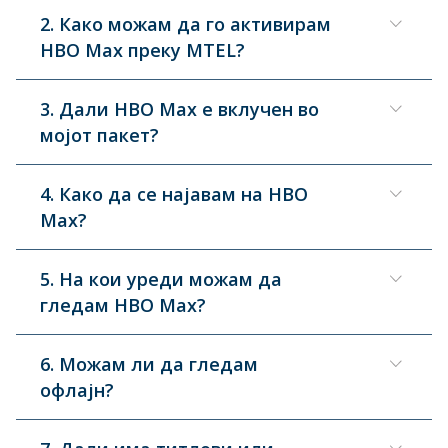
2. Како можам да го активирам
HBO Max преку MTEL?
3. Дали HBO Max е вклучен во
мојот пакет?
15010
+38973800010
4. Како да се најавам на HBO
Max?
5. На кои уреди можам да
гледам HBO Max?
6. Можам ли да гледам
офлајн?