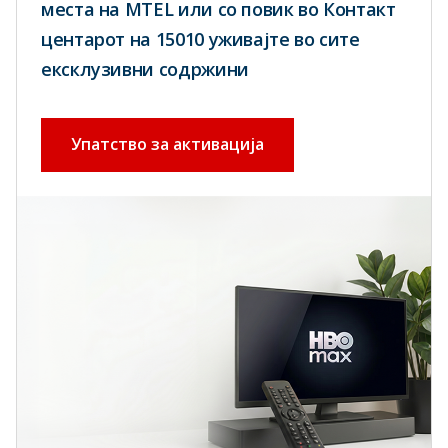
места на MTEL или со повик во Контакт
центарот на 15010 уживајте во сите
ексклузивни содржини
Упатство за активација