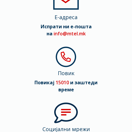
E-адреса
Испрати ни е-пошта
на
info@mtel.mk
Повик
Повикај
15010
и заштеди
време
Социјални мрежи