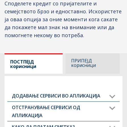
Споделете кредит со пријателите и
семејството брзо и едноставно. Искористете
ја оваа опција за оние моменти кога сакате
да покажете мал знак на внимание или да
помогнете некому во потреба.
ПРИПЕЈД
ПОСТПЕЈД
корисници
корисници
ДОДАВАЊЕ СЕРВИСИ ВО АПЛИКАЦИЈА
За додавање нов сервис во апликација
ОТСТРАНУВАЊЕ СЕРВИСИ ОД
на почетниот екран „Управување со
АПЛИКАЦИЈА
налози“, кликнете на копчето „ДОДАЈТЕ
Отстранувањето сервис што повеќе не
КАКО ДА ПЛАТАМ СМЕТКА?