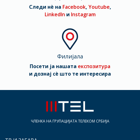
Следи нè на
Facebook
,
Youtube
,
LinkedIn
и
Instagram
Филијала
Посети ја нашата
експозитура
и дознај сè што те интересира
ЧЛЕНКА НА ГРУПАЦИЈАТА ТЕЛЕКОМ СРБИЈА