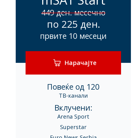
449 ден. месечно
по 225 ден.
првите 10 месеци
Нарачајте
Повеќе од 120
ТВ-канали
Вклучени:
Arena Sport
Superstar
Euro News Serbia