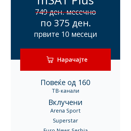
749 ден. месечно
по 375 ден.
првите 10 месеци
Нарачајте
Повеќе од 160
ТВ-канали
Вклучени
Arena Sport
Superstar
Euro News Serbia