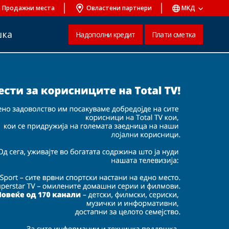
Продажни места
Овластени партнери
MKД
шка
Надополни кредит
Плати сметка