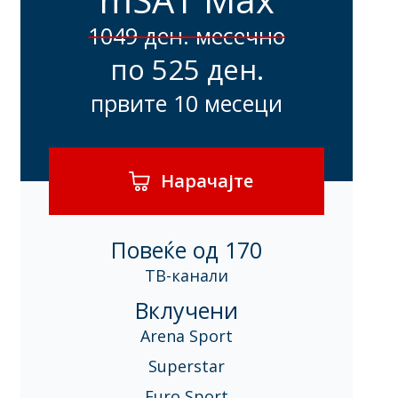
1049 ден. месечно
по 525 ден.
првите 10 месеци
Нарачајте
Повеќе од 170
ТВ-канали
Вклучени
Arena Sport
Superstar
Euro Sport