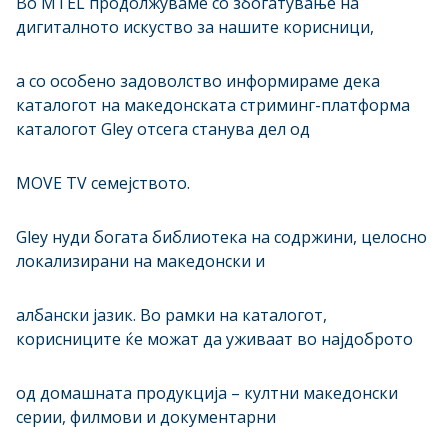
Во MTEL продолжуваме со збогатување на
дигиталното искуство за нашите корисници,
а со особено задоволство информираме дека
каталогот на македонската стриминг-платформа
каталогот Gley отсега станува дел од
MOVE TV семејството.
Gley нуди богата библиотека на содржини, целосно
локализирани на македонски и
албански јазик. Во рамки на каталогот,
корисниците ќе можат да уживаат во најдоброто
од домашната продукција – култни македонски
серии, филмови и документарни