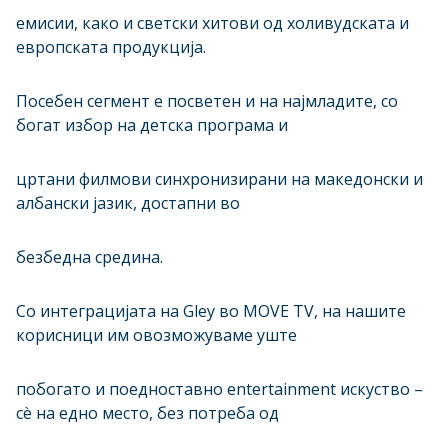
емисии, како и светски хитови од холивудската и
европската продукција.
Посебен сегмент е посветен и на најмладите, со
богат избор на детска програма и
цртани филмови синхронизирани на македонски и
албански јазик, достапни во
безбедна средина.
Со интеграцијата на Gley во MOVE TV, на нашите
корисници им овозможуваме уште
побогато и поедноставно entertainment искуство –
сè на едно место, без потреба од