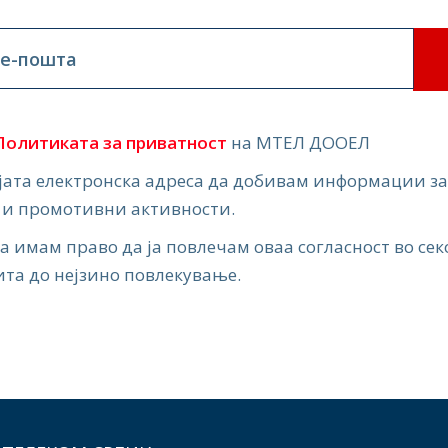
 е-пошта
Политиката за приватност
на МТЕЛ ДООЕЛ
ојата електронска адреса да добивам информации з
 и промотивни активности.
а имам право да ја повлечам оваа согласност во секо
ита до нејзино повлекување.