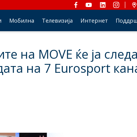
и
Мобилна
Телевизија
Интернет
Поддр
те на MOVE ќе ја след
ата на 7 Еurosport ка