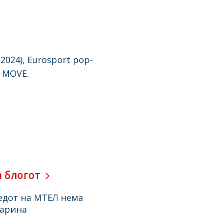
024), Еurosport pop-
а MOVE.
а блогот
редот на МТЕЛ нема
тарина