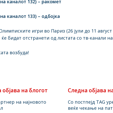
 на каналот 132) – ракомет
 на каналот 133) – одбојка
имписките игри во Париз (26 јули до 11 август 2
 ќе бидат отстранети од листата со тв-канали н
ата возбуда!
 објава на блогот
Следна објава н
артнер на најновото
Со постпејд TAG у
ал
веќе чекање на па