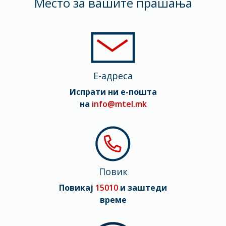
Mесто за вашите прашања
Тежина
199 gr
Димензии
149.6 x 71.5 x 8.25 mm
E-адреса
Мрежа
Испрати ни е-пошта
2G, 3G, 4G (LTE), 5G
на
info@mtel.mk
Повик
Повикај
15010
и заштеди
време