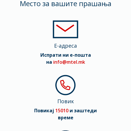
Mесто за вашите прашања
Тежина
177 gr
Димензии
149.6 x 71.5 x 7.95 mm
E-адреса
Мрежа
Испрати ни е-пошта
2G, 3G, 4G (LTE), 5G
на
info@mtel.mk
Повик
Повикај
15010
и заштеди
време