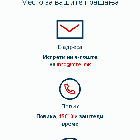
Mесто за вашите прашања
Тежина
233 gr
Димензии
163.4 x 78 x 8.75 mm
E-адреса
Мрежа
Испрати ни е-пошта
2G, 3G, 4G (LTE), 5G
на
info@mtel.mk
Повик
Повикај
15010
и заштеди
време