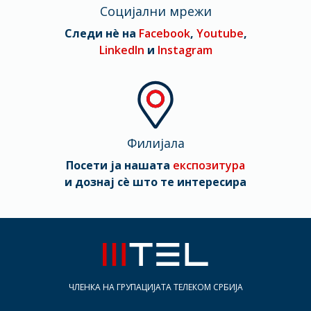
Социјални мрежи
Следи нè на
Facebook
,
Youtube
,
LinkedIn
и
Instagram
Филијала
Посети ја нашата
експозитура
и дознај сè што те интересира
ЧЛЕНКА НА ГРУПАЦИЈАТА ТЕЛЕКОМ СРБИЈА