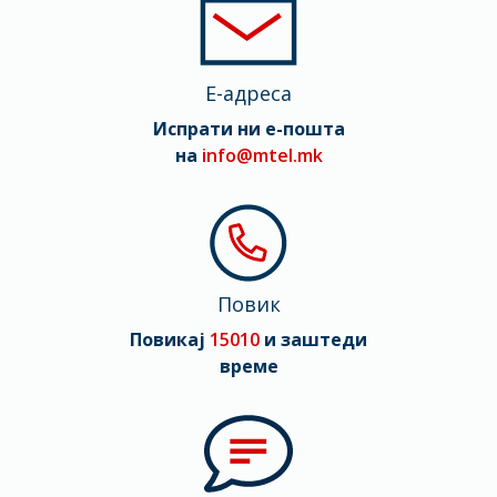
Мрежа
2G, 3G, 4G (LTE)
E-адреса
Испрати ни е-пошта
на
info@mtel.mk
Повик
Повикај
15010
и заштеди
време