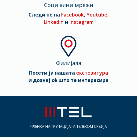
Социјални мрежи
Следи нè на
Facebook
,
Youtube
,
LinkedIn
и
Instagram
Филијала
Посети ја нашата
експозитура
и дознај сè што те интересира
ЧЛЕНКА НА ГРУПАЦИЈАТА ТЕЛЕКОМ СРБИЈА