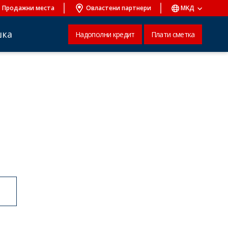
Продажни места
Овластени партнери
MKД
шка
Надополни кредит
Плати сметка