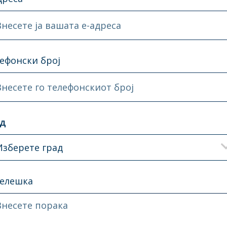
Внесете ја вашата e-адреса
ефонски број
Внесете го телефонскиот број
ад
Изберете град
елешка
Внесете порака