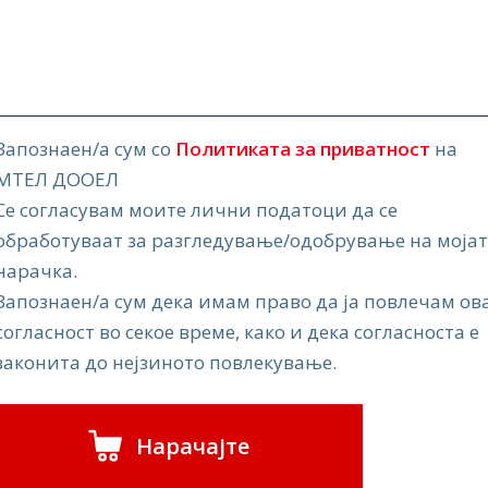
Запознаен/а сум со
Политиката за приватност
на
МТЕЛ ДООЕЛ
Се согласувам моите лични податоци да се
обработуваат за разгледување/одобрување на моја
нарачка.
Запознаен/а сум дека имам право да ја повлечам ов
согласност во секое време, како и дека согласноста е
законита до нејзиното повлекување.
Нарачајте