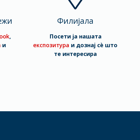
ежи
Филијала
ook
,
Посети ја нашата
n
и
експозитура
и дознај сè што
те интересира