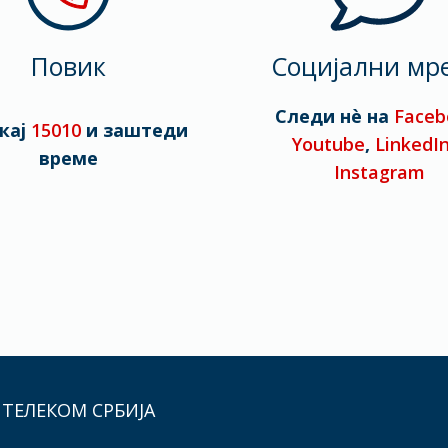
Повик
Социјални мр
Следи нè на
Faceb
кај
15010
и заштеди
Youtube
,
LinkedI
време
Instagram
 ТЕЛЕКОМ СРБИЈА