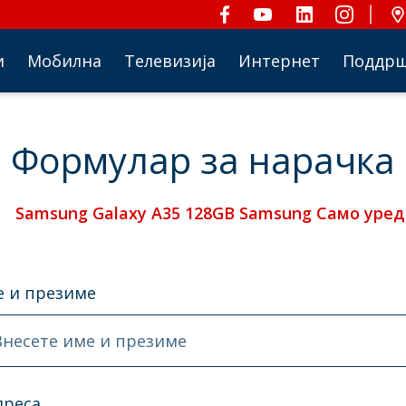
и
Мобилна
Телевизија
Интернет
Поддр
Формулар за нарачка
Samsung Galaxy A35 128GB Samsung Само уред
 и презиме
Внесете име и презиме
дреса