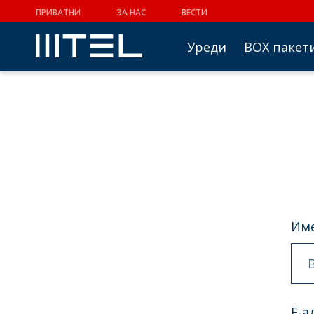
ПРИВАТНИ
ЗА НАС
ВЕСТИ
Уреди
BOX пакет
Име
Е-а