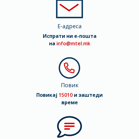
Мрежа
2G, 3G, 4G (LTE), 5G.
E-адреса
Испрати ни е-пошта
на
info@mtel.mk
Повик
Повикај
15010
и заштеди
време