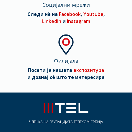
Социјални мрежи
Следи нè на
Facebook
,
Youtube
,
LinkedIn
и
Instagram
Филијала
Посети ја нашата
експозитура
и дознај сè што те интересира
ЧЛЕНКА НА ГРУПАЦИЈАТА ТЕЛЕКОМ СРБИЈА