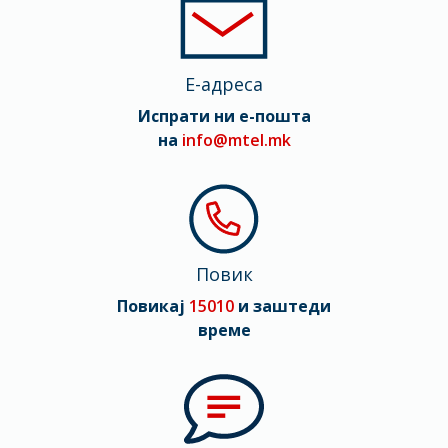
Димензии
159.6 x 74.8 x 8.1
E-адреса
Мрежа
Испрати ни е-пошта
2G, 3G, 4G (LTE), 5G
на
info@mtel.mk
Повик
Повикај
15010
и заштеди
време