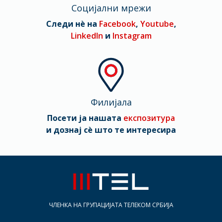
Социјални мрежи
Следи нè на
Facebook
,
Youtube
,
LinkedIn
и
Instagram
Филијала
Посети ја нашата
експозитура
и дознај сè што те интересира
ЧЛЕНКА НА ГРУПАЦИЈАТА ТЕЛЕКОМ СРБИЈА