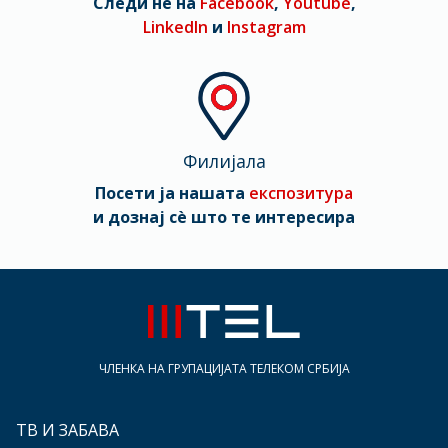
Следи нè на
Facebook
,
Youtube
,
LinkedIn
и
Instagram
Филијала
Посети ја нашата
експозитура
и дознај сè што те интересира
ЧЛЕНКА НА ГРУПАЦИЈАТА ТЕЛЕКОМ СРБИЈА
ТВ И ЗАБАВА