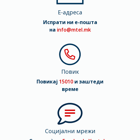
E-адреса
Испрати ни е-пошта
на
info@mtel.mk
Повик
Повикај
15010
и заштеди
време
Социјални мрежи