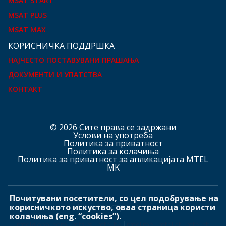
MSAT START
MSAT PLUS
MSAT MAX
КOРИСНИЧКА ПОДДРШКА
НАЈЧЕСТО ПОСТАВУВАНИ ПРАШАЊА
ДОКУМЕНТИ И УПАТСТВА
КОНТАКТ
© 2026 Сите права се задржани
Услови на употреба
Политика за приватност
Политика за колачиња
Политика за приватност за апликацијата MTEL
MK
Почитувани посетители, со цел подобрување на
Hашите страници
корисничкото искуство, оваа страница користи
колачиња (eng. “cookies”).
mtelglobal.com
mts.rs
mtel.ba
mtel.me
mtel.at
mtel.ch