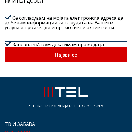
на МТЕЛ ДООЕЛ
Се согласувам на мојата електронска адреса да
добивам информации за понудата на Вашите
услуги и производи и промотивни активности.
Запознаен/а сум дека имам право да ја
повлечам оваа согласност во секое време, како и
дека согласноста е законита до нејзино
Најави се
повлекување.
ЧЛЕНКА НА ГРУПАЦИЈАТА ТЕЛЕКОМ СРБИЈА
ТВ И ЗАБАВА