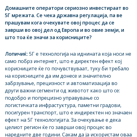
Домашните оператори сериозно инвестираат во
5Г мрежата. Се чека државна регулација, па ве
прашувам кога очекувате овој процес да се
заврши во овој дел од Европа и во овие земји, и
што тоа ќе значи за корисниците?
Лопичиќ:
5Г е технологија на иднината која носи не
само побрз интернет, што е директен ефект кој
корисниците ќе го почувствуваат, туку би требало
на корисниците да им донесе и значително
забрзување, прецизност и автоматизација во
други важни сегменти од животот како што се:
подобро и попрецизно управување со
логистичката инфрастуктура, паметни градови,
посигурен транспорт, што е индиректен но значаен
ефект на 5Г технологијата. За очекување е дека
целиот регион ќе го заврши овој процес во
наредните две години. Сакам да ја искористам оваа