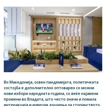
Во Македонија, освен пандемијата, политичката
состојба е дополнително оптоварен со можни
нови избори наредната година, со веќе најавени
промени во Владата, што често значи и помала
интеракција и извесни доцнења за стопанството.