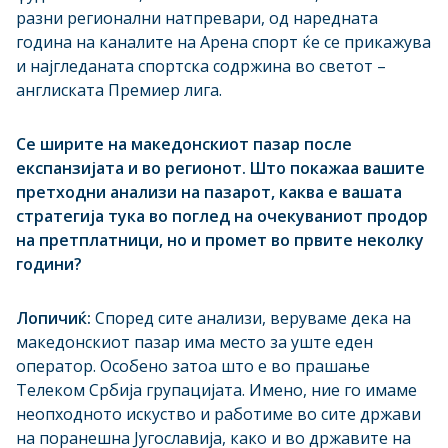
разни регионални натпревари, од наредната
година на каналите на Арена спорт ќе се прикажува
и најгледаната спортска содржина во светот –
англиската Премиер лига.
Се ширите на македонскиот пазар после
експанзијата и во регионот. Што покажаа вашите
претходни анализи на пазарот, каква е вашата
стратегија тука во поглед на очекуваниот продор
на претплатници, но и промет во првите неколку
години?
Лопичиќ:
Според сите анализи, веруваме дека на
македонскиот пазар има место за уште еден
оператор. Особено затоа што е во прашање
Телеком Србија групацијата. Имено, ние го имаме
неопходното искуство и работиме во сите држави
на поранешна Југославија, како и во државите на