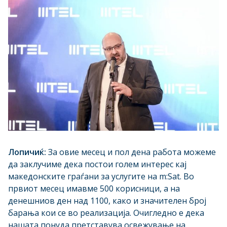
Лопичиќ:
За овие месец и пол дена работа можеме
да заклучиме дека постои голем интерес кај
македонските граѓани за услугите на m:Sat. Во
првиот месец имавме 500 корисници, а на
денешниов ден над 1100, како и значителен број
барања кои се во реализација. Очигледно е дека
нашата понуда претставува освежување на