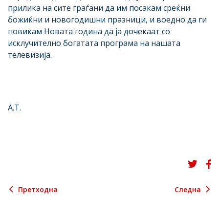
прилика на сите граѓани да им посакам среќни
божиќни и новогодишни празници, и воедно да ги
повикам Новата година да ја дочекаат со
исклучително богатата програма на нашата
телевизија.
A.T.
Претходна
Следна