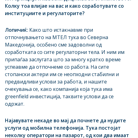
Колку тоа влијае на вас и како соработувате со
институциите и регулаторите?
Лопичиќ:
Како што истакнавме при
отпочнувањето на МТЕЛ тука во Северна
Македонија, особено сме задоволни од
соработката со сите регулаторни тела. И ним им
припаѓаа заслугата што за многу кратко време
успеавме да отпочнеме со работа. На сите
стопански актери им се неопходни стабилни и
предвидливи услови за работа, и нашите
очекувања се, како компанија која тука има
greenfield инвестиција, таквите услови да се
одржат.
Најавувате некаде во мај да почнете да нудите
услуги од мобилна телефонија. Тука постојат
неколку оператори на пазарот, од кои два имаат