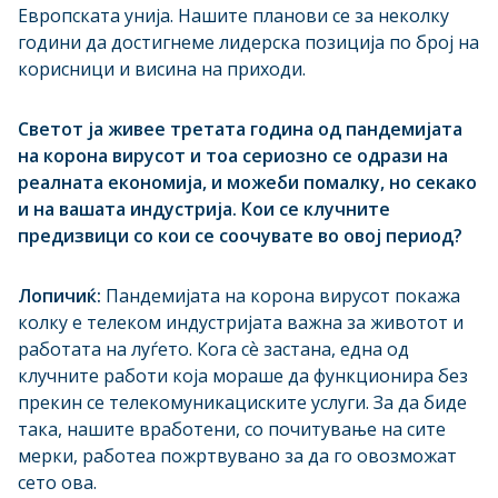
Европската унија. Нашите планови се за неколку
години да достигнеме лидерска позиција по број на
корисници и висина на приходи.
Светот ја живее третата година од пандемијата
на корона вирусот и тоа сериозно се одрази на
реалната економија, и можеби помалку, но секако
и на вашата индустрија. Кои се клучните
предизвици со кои се соочувате во овој период?
Лопичиќ:
Пандемијата на корона вирусот покажа
колку е телеком индустријата важна за животот и
работата на луѓето. Кога сѐ застана, една од
клучните работи која мораше да функционира без
прекин се телекомуникациските услуги. За да биде
така, нашите вработени, со почитување на сите
мерки, работеа пожртвувано за да го овозможат
сето ова.