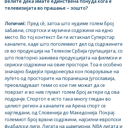
Велите дека имате единствена понуда кога е
телевизијата во прашање – зошто?
Лопичиќ:
Пред сѐ, затоа што нудиме голем број
забавни, спортски и музички содржини на едно
место. Во тој контекст би ги истакнал Суперстар
каналите, каде што поголемиот дел од содржините
се во продукција на Телеком Србија групацијата, со
што повторно заживеа продукцијата на филмски и
сериски содржини на овие простори. Тоа е особено
значајно бидејќи придонесува кон поврзување на
луѓето од просторите на поранешна Југославија,
преовладуваат теми со кои тие можат да се
поврзат и во нив глумат голем број актери од ова
подрачје. Спортот е исто така многу гледан во
целиот регион а каналите на Арена спорт се
најгледани, од Словенија до Македонија. Покрај
големиот број врвни содржини, најсилни европски
фудбалски лиги, Лигата на шампиони, NBA лигата и