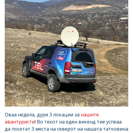
Оваа недела, дури 3 локации за
нашите
авантуристи
! Во текот на еден викенд тие успеаа
да посетат 3 места на северот на нашата татковина