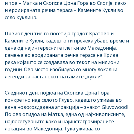
и тоа – Матка и Скопска Црна Гора во Скопје, како
и еродираната речна тераса – Камените Кукли во
село Куклица.
Првиот ден тие го посетија градот Кратово и
Камените Кукли, кадешто ги пречека убаво време и
една од најинтересните глетки во Македонија,
камења во еродираната речна тераса на Крива
река којашто се создавала во текот на милиони
години. Oва место изобилува со многу локални
легенди за настанокот на самите „кукли“.
Следниот ден, појдоа на Скопска Црна Гора,
конкретно над селото Глуво, кадешто уживаа во
една новосоздадена атракција – знакот Gluvowood!
По ова отидоа на Матка, една од најживописните,
најпосетуваните како и најинстаграмираните
локации во Македонија. Тука уживаа со