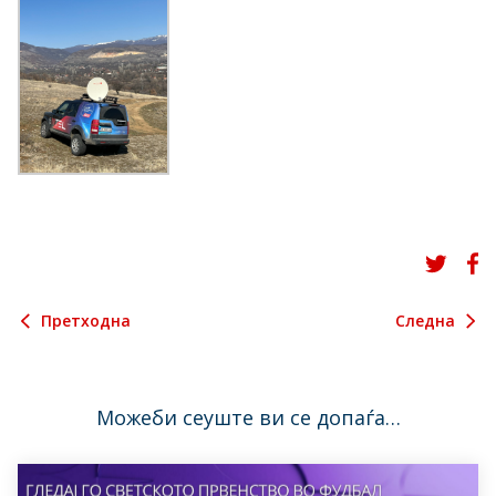
Претходна
Следна
Можеби сеуште ви се допаѓа…