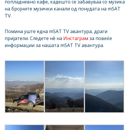
попладневно кафе, кадешто се забавуваа со музика
на бројните музички канали од понудата на mSAT
TV.
Помина уште една mSAT TV авантура, драги
пријатели. Следете нѐ на
Инстаграм
за повеќе
информации за нашата mSAT TV авантура.