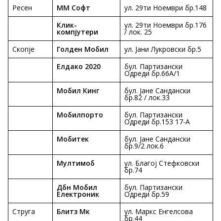
Ресен
ММ Софт
ул. 29ти Ноември бр.148
Клик-
ул. 29ти Ноември бр.176
компјутери
/ лок. 25
Скопје
Голден Мобил
ул. Јани Лукровски бр.5
Елдако 2020
бул. Партизански
Одреди бр.66А/1
Мобил Кинг
бул. Јане Сандански
бр.82 / лок.33
Мобилпорто
бул. Партизански
Одреди бр.153 17-А
Мобитек
бул. Јане Сандански
бр.9/2 лок.6
Мултимоб
ул. Благој Стефковски
бр.74
Дбн Мобил
бул. Партизански
Електроник
Одреди бр.59
Струга
Блитз Мк
ул. Маркс Енгелсова
бр.44