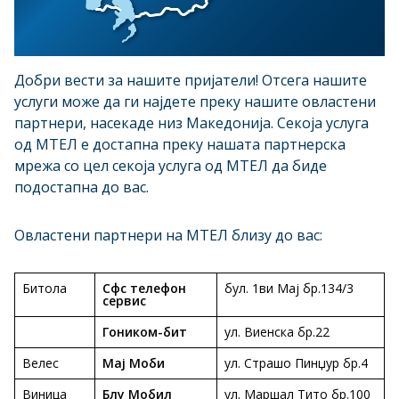
Добри вести за нашите пријатели! Отсега нашите
услуги може да ги најдете преку нашите овластени
партнери, насекаде низ Македонија. Секоја услуга
од МТЕЛ е достапна преку нашата партнерска
мрежа со цел секоја услуга од МТЕЛ да биде
подостапна до вас.
Овластени партнери на MTЕЛ близу до вас:
Битола
Сфс телефон
бул. 1ви Мај бр.134/3
сервис
Гоником-бит
ул. Виенска бр.22
Велес
Мај Моби
ул. Страшо Пинџур бр.4
Виница
Блу Мобил
ул. Маршал Тито бр.100