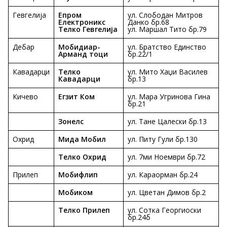
Гевгелија
Епром
ул. Слободан Митров
Електроникс
Данко бр.68
Телко Гевгелија
ул. Маршал Тито бр.79
Дебар
Мобидиар-
ул. Братство Единство
Арманд тоци
бр.22/1
Кавадарци
Телко
ул. Мито Хаџи Василев
Кавадарци
бр.13
Кичево
Егзит Ком
ул. Мара Угринова Гина
бр.21
Зонелс
ул. Тане Цалески бр.13
Охрид
Мида Мобил
ул. Питу Гули бр.130
Телко Охрид
ул. 7ми Ноември бр.72
Прилеп
Мобифлип
ул. Караорман бр.24
Мобиком
ул. Цветан Димов бр.2
Телко Прилеп
ул. Сотка Георгиоски
бр.24б