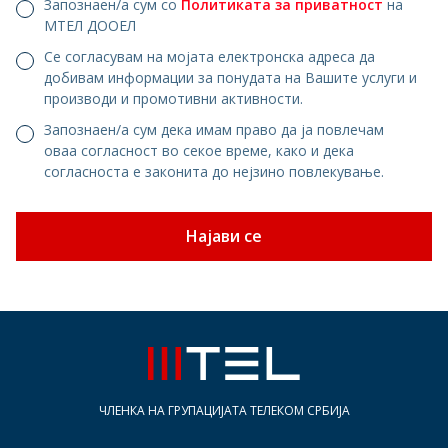
Запознаен/а сум со
Политиката за приватност
на
МТЕЛ ДООЕЛ
Се согласувам на мојата електронска адреса да
добивам информации за понудата на Вашите услуги и
производи и промотивни активности.
Запознаен/а сум дека имам право да ја повлечам
оваа согласност во секое време, како и дека
согласноста е законита до нејзино повлекување.
Најави се
ЧЛЕНКА НА ГРУПАЦИЈАТА ТЕЛЕКОМ СРБИЈА