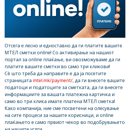
Отсега е лесно и едноставно да ги платите вашите
МТЕЛ сметки оnline! Со активирање на нашиот
портал за online плаќање, ви овозможуваме да ги
платите вашите сметки во само три кликови!
Сè што треба да направите е да ја посетите
страницата
mtel.mk/payment/
, да ги внесете вашите
податоци и податоците за сметката, да ги внесете
информациите за вашата платежна картичка и
само во три клика имате платена МТЕЛ сметка!
Како компанија, ние сме посветени на олесување
на сите процеси за нашите корисници, и online
плаќањето е само првиот чекор во подобрувањето
на нашите услги.