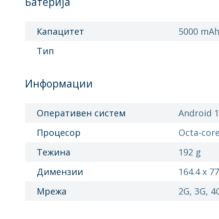
Батерија
Капацитет
5000 mA
Тип
Информации
Оперативен систем
Android 
Процесор
Octa-cor
Тежина
192 g
Димензии
164.4 x 7
Мрежа
2G, 3G, 4