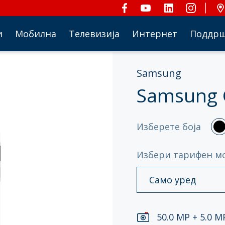
и
Мобилна
Телевизија
Интернет
Поддр
Samsung
Samsung 
Изберете боја
Избери тарифен м
Само уред
50.0 MP + 5.0 M