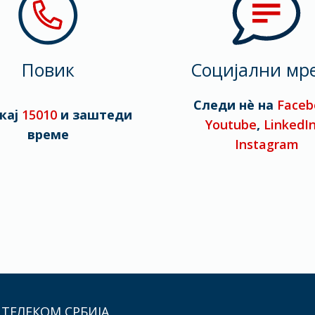
Повик
Социјални мр
Следи нè на
Faceb
кај
15010
и заштеди
Youtube
,
LinkedI
време
Instagram
 ТЕЛЕКОМ СРБИЈА