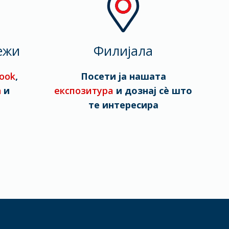
ежи
Филијала
ook
,
Посети ја нашата
n
и
експозитура
и дознај сè што
те интересира