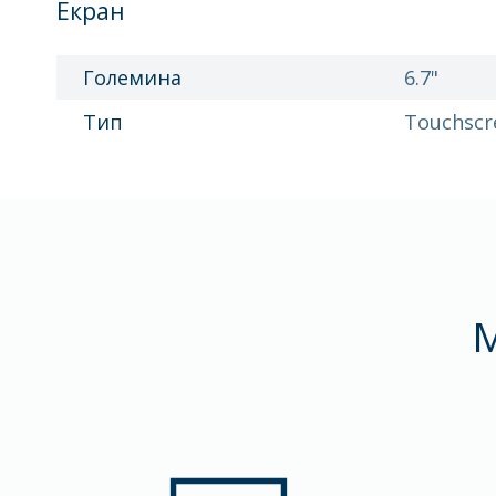
Екран
Големина
6.7"
Тип
Touchscr
M