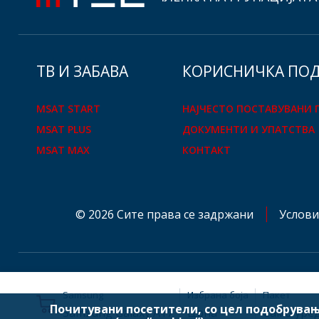
ТВ И ЗАБАВА
КOРИСНИЧКА ПО
MSAT START
НАЈЧЕСТО ПОСТАВУВАНИ
MSAT PLUS
ДОКУМЕНТИ И УПАТСТВА
MSAT MAX
КОНТАКТ
© 2026 Сите права се задржани
Услови
Samsung
Избрана боја
Пакет
Почитувани посетители, со цел подобрувањ
mtelglobal.com
Samsung Galaxy A17
Црна
Само уре