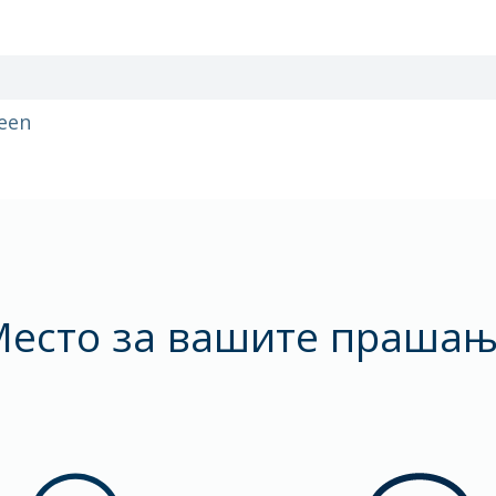
een
есто за вашите праша