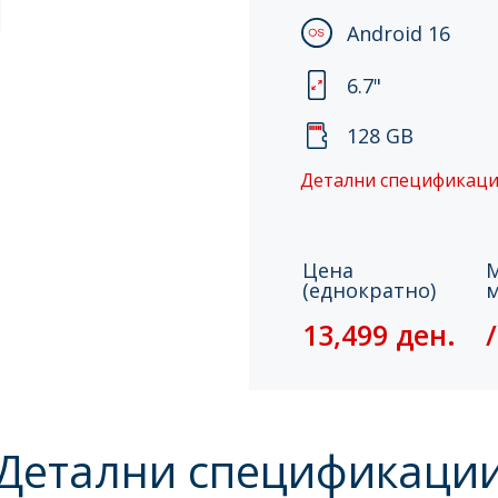
Android 16
6.7"
128 GB
Детални спецификац
Цена
М
(еднократно)
м
13,499 ден.
/
Детални спецификаци