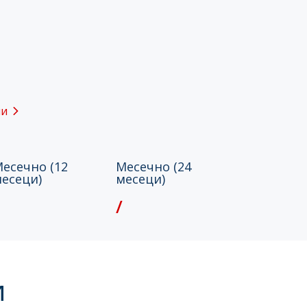
ии
есечно (12
Месечно (24
есеци)
месеци)
/
и