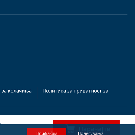
 за колачиња
Политика за приватност за
)
Нарачајте
mtelgermany.de
Прифаќам
Подесувања