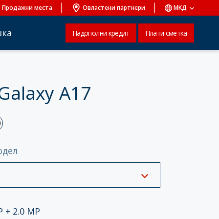
Продажни места
Овластени партнери
MKД
шка
Надополни кредит
Плати сметка
Galaxy A17
одел
P + 2.0 MP