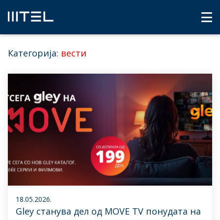
Категорија:
вести
18.05.2026.
Gley станува дел од MOVE TV понудата на