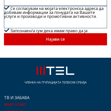
Се согласувам на мојата електронска адреса да
добивам информации за понудата на Вашите
услуги и производи и промотивни активности.
Запознаен/а сум дека имам право да ја
повлечам оваа согласност во секое време, како и
дека согласноста е законита до нејзино
Најави се
повлекување.
ЧЛЕНКА НА ГРУПАЦИЈАТА ТЕЛЕКОМ СРБИЈА
ТВ И ЗАБАВА
MSAT START