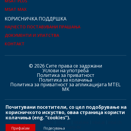
MSAT PLUS
MSAT MAX
КOРИСНИЧКА ПОДДРШКА
НАЈЧЕСТО ПОСТАВУВАНИ ПРАШАЊА
ДОКУМЕНТИ И УПАТСТВА
КОНТАКТ
© 2026 Сите права се задржани
Услови на употреба
Политика за приватност
Политика за колачиња
Политика за приватност за апликацијата MTEL
MK
Почитувани посетители, со цел подобрување на
Hашите страници
корисничкото искуство, оваа страница користи
колачиња (eng. “cookies”).
mtelglobal.com
mts.rs
mtel.ba
mtel.me
mtel.at
mtel.ch
mtelgermany.de
Прифаќам
Подесувања