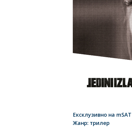
Eксклузивно на mSAT
Жанр: трилер