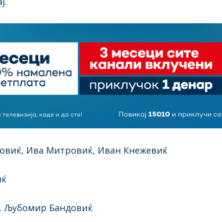
ј.
повиќ, Ива Митровиќ, Иван Кнежевиќ
иќ
ќ, Љубомир Бандовиќ