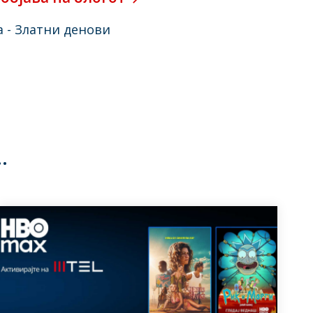
а - Златни денови
…