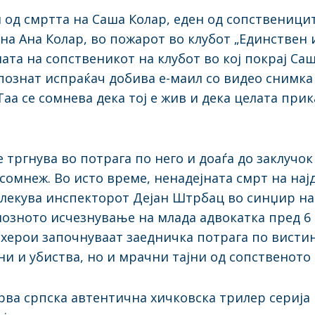
од смртта на Саша Колар, еден од сопственицит
 на Ана Колар, во пожарот во клубот „Единствен 
ата на сопственикот на клубот во кој покрај Саш
епознат испраќач добива е-маил со видео снимка 
Таа се сомнева дека тој е жив и дека целата при
тргнува во потрага по него и доаѓа до заклучок 
сомнеж. Во исто време, ненадејната смрт на нај
влекува инспекторот Дејан Штрбац во синџир на 
озното исчезнување на млада адвокатка пред 6 
 херои започнуваат заедничка потрага по вистина
ени и убиства, но и мрачни тајни од сопственото
прва српска автентична хичковска трилер серија 