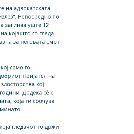
е на адвокатската
излез“. Непосредно по
а загинаа уште 12
на којашто го гледа
казна за неговата смрт
кој само го
добриот пријател на
злосторства кој
години. Додека сѐ е
та, која ги соочува
 минато.
која гледачот го држи