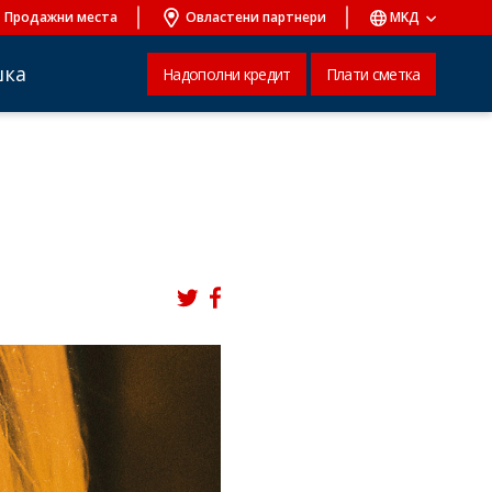
Продажни места
Овластени партнери
MKД
шка
Надополни кредит
Плати сметка