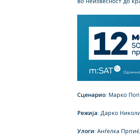
во неизвесност до кра
Сценарио
: Марко По
Режија
: Дарко Никол
Улоги
: Анѓелка Прпи