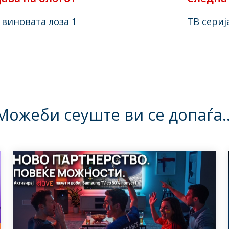
а виновата лоза 1
ТВ сериј
Можеби сеуште ви се допаѓа