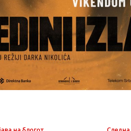
ава на блогот
Следна 