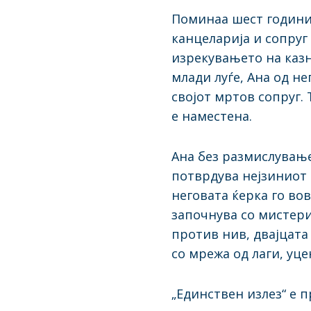
Поминаа шест години 
канцеларија и сопруг
изрекувањето на казн
млади луѓе, Ана од н
својот мртов сопруг. 
е наместена.
Ана без размислување 
потврдува нејзиниот 
неговата ќерка го во
започнува со мистери
против нив, двајцата
со мрежа од лаги, уц
„Единствен излез“ е 