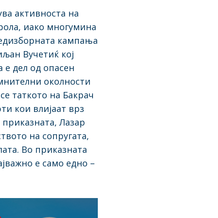
ува активноста на
трола, иако многумина
предизборната кампања
иљан Вучетиќ кој
 е дел од опасен
сомнителни околности
се таткото на Бакрач
ти кои влијаат врз
 приказната, Лазар
ството на сопругата,
лата. Во приказната
ајважно е само едно –