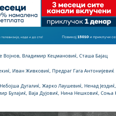
е Војнов, Владимир Кецмановиќ, Сташа Бајац
екиќ, Иван Живковиќ, Предраг Гага Антонијевиќ
Небојша Дугалиќ, Жарко Лаушевиќ, Ненад Јездиќ,
ир Булајиќ, Ваја Дујовиќ, Нина Нешковиќ, Соња