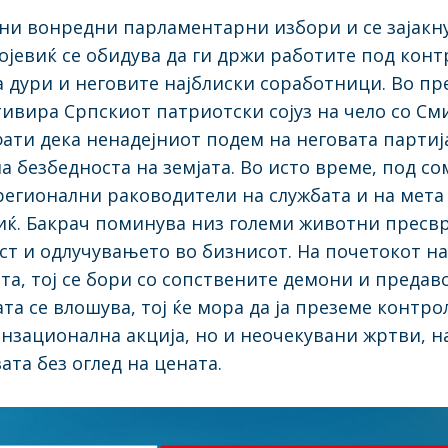
ни вонредни парламентарни избори и се зајакн
ојевиќ се обидува да ги држи работите под кон
па дури и неговите најблиски соработници. Во 
тивира Српскиот патриотски сојуз на чело со См
фати дека ненадејниот подем на неговата партија
ена безбедноста на земјата. Во исто време, под 
гионални раководители на службата и на мета 
иќ. Бакрач поминува низ големи животни пресвр
т и одлучувањето во бизнисот. На почетокот на
та, тој се бори со сопствените демони и предав
та се влошува, тој ќе мора да ја преземе контро
ензационална акција, но и неочекувани жртви, н
ата без оглед на цената.