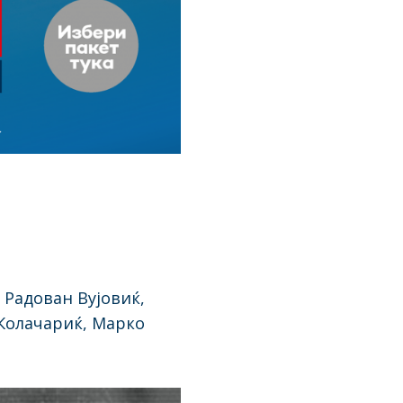
 Радован Вујовиќ,
 Колачариќ, Марко