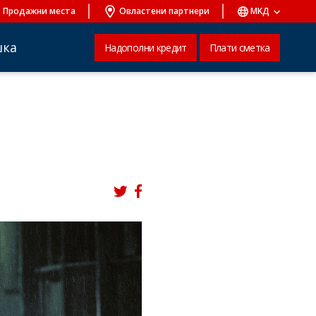
Продажни места
Овластени партнери
MKД
шка
Надополни кредит
Плати сметка