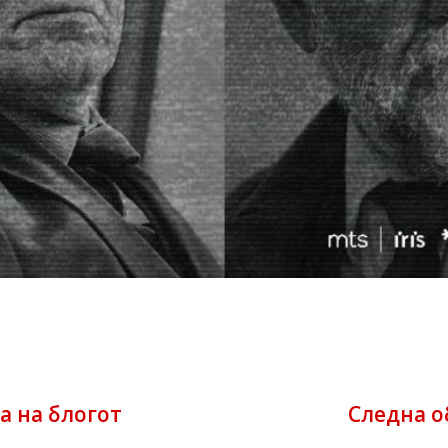
а на блогот
Следна о