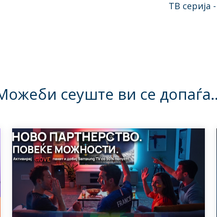
TВ серија 
Можеби сеуште ви се допаѓа