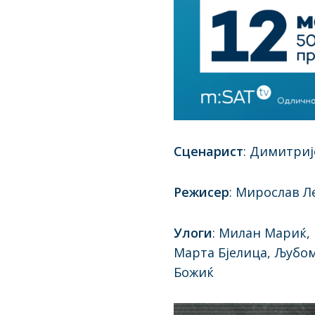
Сценарист
: Димитриј
Режисер
: Мирослав Л
Улоги
: Милан Мариќ, 
Марта Бјелица, Љубом
Божиќ