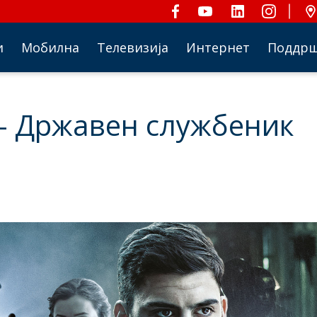
и
Мобилна
Телевизија
Интернет
Поддр
 – Државен службеник