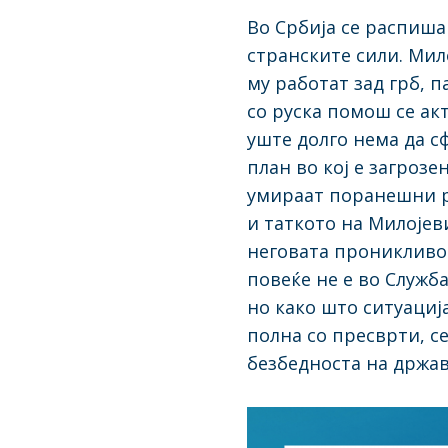
Во Србија се распиша
странските сили. Мил
му работат зад грб, 
со руска помош се ак
уште долго нема да с
план во кој е загроз
умираат поранешни ре
и таткото на Милојев
неговата проникливос
повеќе не е во Служба
но како што ситуација
полна со пресврти, с
безбедноста на држав