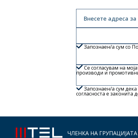
Внесете адреса за
Запознаен/а сум со
По
Се согласувам на мој
производи и промотивни
Запознаен/а сум дека 
согласноста е законита 
ЧЛЕНКА НА ГРУПАЦИЈАТА