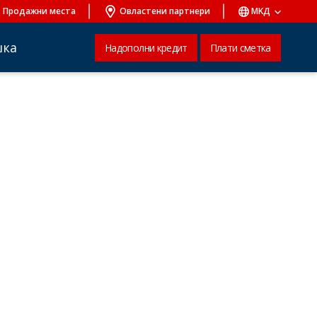
Продажни места
Овластени партнери
MKД
шка
Надополни кредит
Плати сметка