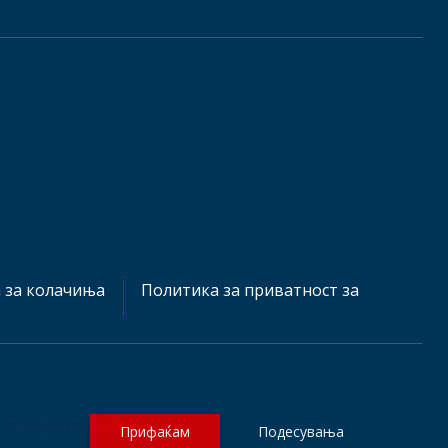
 за колачиња
Политика за приватност за
mtelgermany.de
Прифаќам
Подесувања