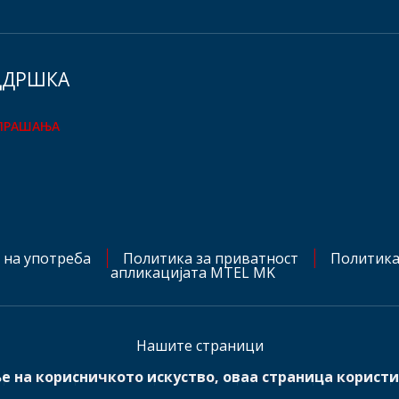
ДДРШКА
 ПРАШАЊА
 на употреба
Политика за приватност
Политика
апликацијата MTEL MK
Hашите страници
е на корисничкото искуство, оваа страница користи
mts.rs
mtel.ba
mtel.me
mtel.at
mtel.ch