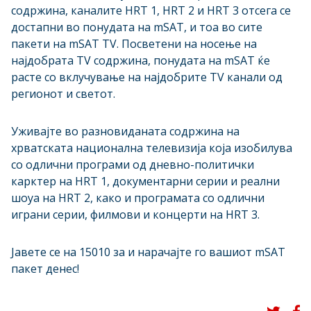
содржина, каналите HRT 1, HRT 2 и HRT 3 отсега се
достапни во понудата на mSAT, и тоа во сите
пакети на mSAT TV. Посветени на носење на
најдобрата TV содржина, понудата на mSAT ќе
расте со вклучување на најдобрите TV канали од
регионот и светот.
Уживајте во разновиданата содржина на
хрватската национална телевизија која изобилува
со одлични програми од дневно-политички
карктер на HRT 1, документарни серии и реални
шоуа на HRT 2, како и програмата со одлични
играни серии, филмови и концерти на HRT 3.
Јавете се на 15010 за и нарачајте го вашиот mSAT
пакет денес!