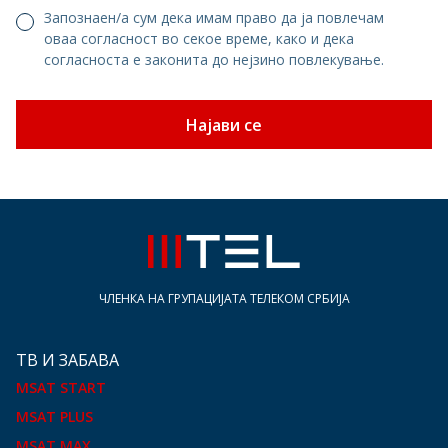
Запознаен/а сум дека имам право да ја повлечам
оваа согласност во секое време, како и дека
согласноста е законита до нејзино повлекување.
Најави се
ЧЛЕНКА НА ГРУПАЦИЈАТА ТЕЛЕКОМ СРБИЈА
ТВ И ЗАБАВА
MSAT START
MSAT PLUS
MSAT MAX