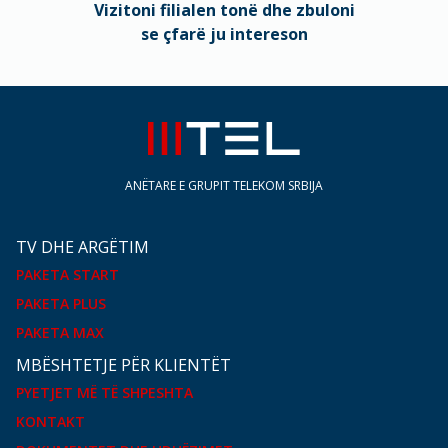
Vizitoni filialen tonë dhe zbuloni
se çfarë ju intereson
ANËTARE E GRUPIT TELEKOM SRBIJA
TV DHE ARGËTIM
PAKETA START
PAKETA PLUS
PAKETA MAX
MBËSHTETJE PËR KLIENTËT
PYETJET MË TË SHPESHTA
KONTAKT