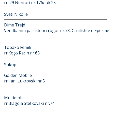
rr. 29 Nëntori nr.176/lok.25
Sveti Nikollë
Dime Trejd
Vendbanim pa sistem rrugor nr.73, Crnilishte e Epërme
Tobako Femili
rr.Koço Racin nr.63
Shkup
Golden Mobile
rr. Jani Lukrovski nr.5
Multimob
rr.Blagoja Stefkovski nr.74