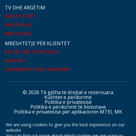
TV DHE ARGËTIM
PAKETA START
PAKETA PLUS
PAKETA MAX
MBËSHTETJE PËR KLIENTËT
PYETJET MË TË SHPESHTA
KONTAKT
DOKUMENTET DHE UDHËZIMET
© 2026 Të gjitha të drejtat e rezervuara
Kushtet e përdorimit
Politika e privatësisë
Politika e përdorimit të biskotave
Politika e privatësisë për aplikacionin MTEL MK
We are using cookies to give you the best experience on our
website.
Faqet tona
You can find out more about which cookies we are using or