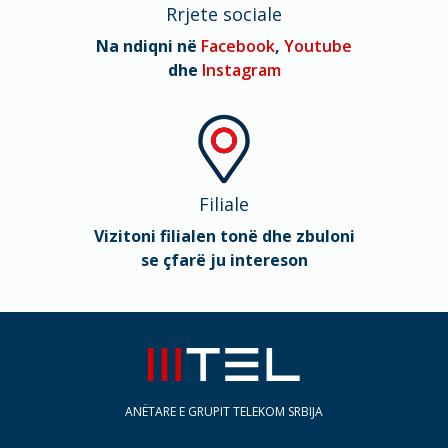
Rrjete sociale
Na ndiqni në
Facebook
,
Youtube
dhe
Instagram
Filiale
Vizitoni filialen tonë dhe zbuloni
se çfarë ju intereson
ANËTARE E GRUPIT TELEKOM SRBIJA