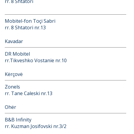
rr. 8 Shtatori
Mobitel-fon Toçi Sabri
rr. 8 Shtatori nr.13
Kavadar
DR Mobitel
rr.Tikveshko Vostanie nr.10
Kërçovë
Zonels
rr. Tane Caleski nr.13
Ohër
B&B Infinity
rr. Kuzman Josifovski nr.3/2