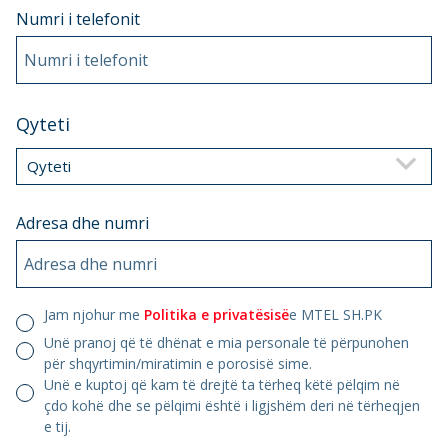
Numri i telefonit
Numri i telefonit
Qyteti
Qyteti
Adresa dhe numri
Adresa dhe numri
Jam njohur me
Politika e privatësisë
e MTEL SH.PK
Unë pranoj që të dhënat e mia personale të përpunohen
për shqyrtimin/miratimin e porosisë sime.
Unë e kuptoj që kam të drejtë ta tërheq këtë pëlqim në
çdo kohë dhe se pëlqimi është i ligjshëm deri në tërheqjen
e tij.