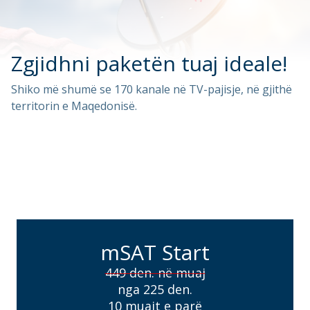
Zgjidhni paketën tuaj ideale!
Shiko më shumë se 170 kanale në TV-pajisje, në gjithë
territorin e Maqedonisë.
mSAT Start
449 den. në muaj
nga 225 den.
10 muajt e parë