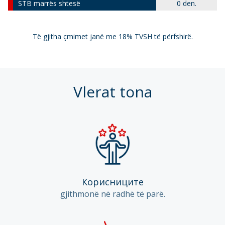
STB marrës shtesë
0 den.
Të gjitha çmimet janë me 18% TVSH të përfshirë.
Vlerat tona
Корисниците
gjithmonë në radhë të parë.