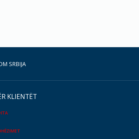
OM SRBIJA
ËR KLIENTËT
SHTA
DHËZIMET