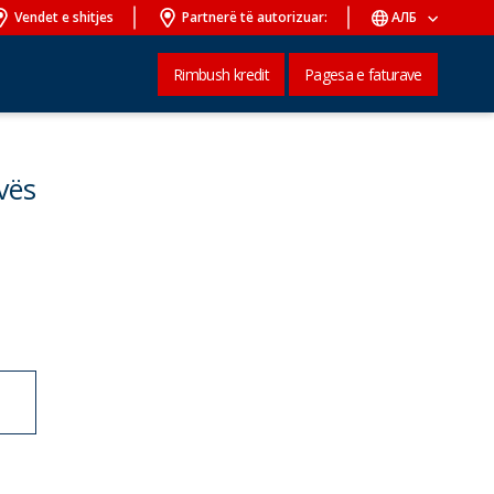
Vendet e shitjes
Partnerë të autorizuar:
АЛБ
Rimbush kredit
Pagesa e faturave
vës