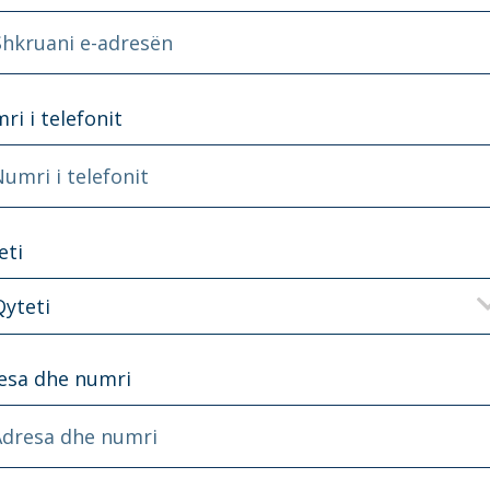
ri i telefonit
umri i telefonit
eti
Qyteti
esa dhe numri
Adresa dhe numri