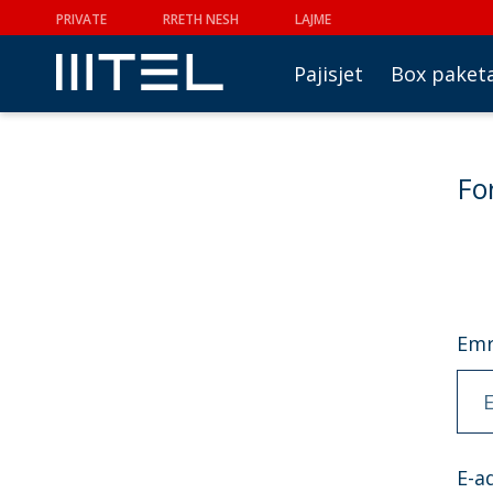
PRIVATE
RRETH NESH
LAJME
Pajisjet
Box paket
Fo
Emr
Е-a