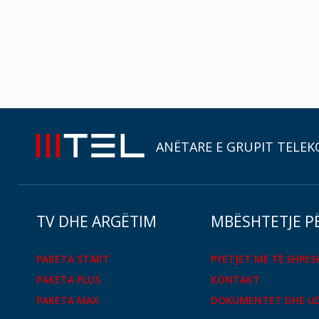
ANËTARE E GRUPIT TELEK
TV DHE ARGËTIM
MBËSHTETJE P
PAKETA START
PYETJET MË TË SHPE
PAKETA PLUS
KONTAKT
PAKETA MAX
DOKUMENTET DHE U