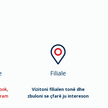
e
Filiale
ook
,
Vizitoni filialen tonë dhe
gram
zbuloni se çfarë ju intereson