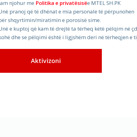
Jam njohur me
Politika e privatësisë
e MTEL SH.PK
Unë pranoj që të dhënat e mia personale të përpunohen
për shqyrtimin/miratimin e porosisë sime.
Unë e kuptoj që kam të drejtë ta tërheq këtë pëlqim në ç
kohë dhe se pëlqimi është i ligjshëm deri në tërheqjen e ti
Aktivizoni