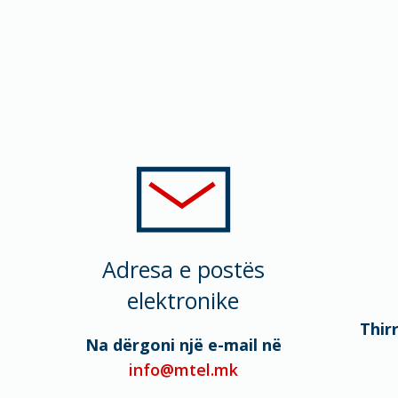
Adresa e postës
elektronike
Thir
Na dërgoni një e-mail në
info@mtel.mk