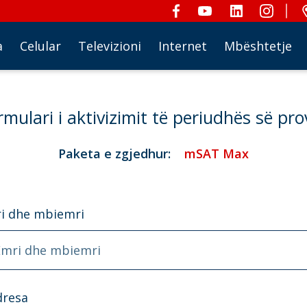
a
Celular
Televizioni
Internet
Mbështetje
rmulari i aktivizimit të periudhës së pro
Paketa e zgjedhur:
mSAT Max
i dhe mbiemri
Emri dhe mbiemri
dresa