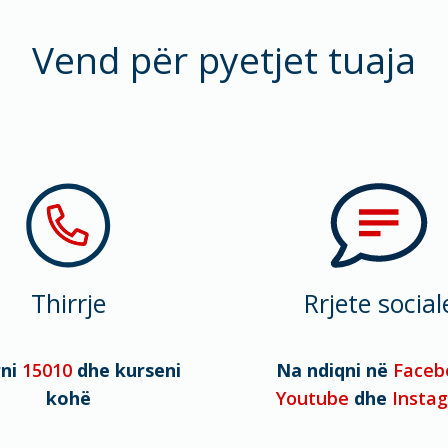
Vend për pyetjet tuaja
Thirrje
Rrjete social
rni
15010
dhe kurseni
Na ndiqni në
Faceb
kohë
Youtube
dhe
Insta