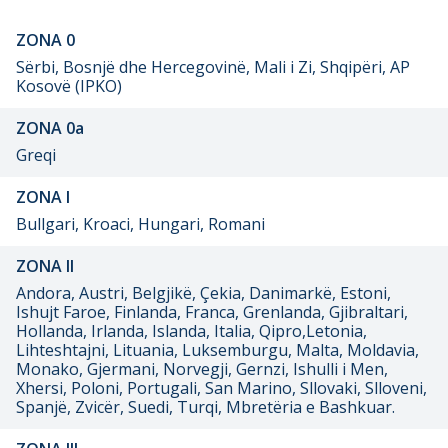
ZONA 0
Sërbi, Bosnjë dhe Hercegovinë, Mali i Zi, Shqipëri, AP
Kosovë (IPKO)
ZONA 0а
Greqi
ZONA I
Bullgari, Kroaci, Hungari, Romani
ZONA II
Andora, Austri, Belgjikë, Çekia, Danimarkë, Estoni,
Ishujt Faroe, Finlanda, Franca, Grenlanda, Gjibraltari,
Hollanda, Irlanda, Islanda, Italia, Qipro,Letonia,
Lihteshtajni, Lituania, Luksemburgu, Malta, Moldavia,
Monako, Gjermani, Norvegji, Gernzi, Ishulli i Men,
Xhersi, Poloni, Portugali, San Marino, Sllovaki, Slloveni,
Spanjë, Zvicër, Suedi, Turqi, Mbretëria e Bashkuar.