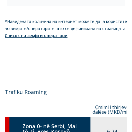
*Наведената количина на интернет можете да ја користите
во земјите/операторите што се дефинирани на страницата
Список на земји и оператори
.
Trafiku Roaming
Çmimi i thirjeve
dalëse (MKD/min)
Zona 0- në Serbi, Mal
të Zi, BeH, Kosovë
6,24