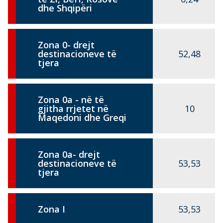
dhe Shqipëri
Zona 0- drejt
destinacioneve të
52,48
tjera
Zona 0a - në të
gjitha rrjetet në
10
Maqedoni dhe Greqi
Zona 0a- drejt
destinacioneve të
53,53
tjera
Zona I
53,53