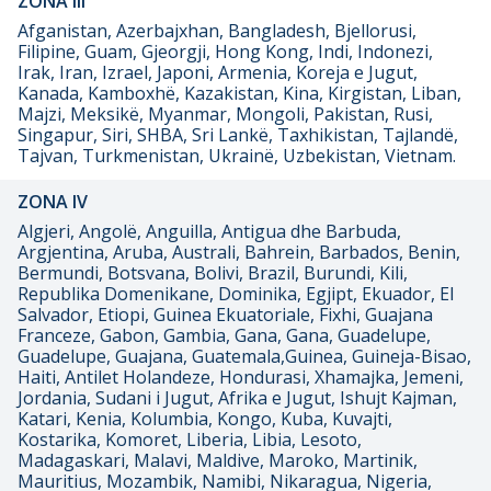
ZONA III
Afganistan, Azerbajxhan, Bangladesh, Bjellorusi,
Filipine, Guam, Gjeorgji, Hong Kong, Indi, Indonezi,
Irak, Iran, Izrael, Japoni, Armenia, Koreja e Jugut,
Kanada, Kamboxhë, Kazakistan, Kina, Kirgistan, Liban,
Majzi, Meksikë, Myanmar, Mongoli, Pakistan, Rusi,
Singapur, Siri, SHBA, Sri Lankë, Taxhikistan, Tajlandë,
Tajvan, Turkmenistan, Ukrainë, Uzbekistan, Vietnam.
ZONA IV
Algjeri, Angolë, Anguilla, Antigua dhe Barbuda,
Argjentina, Aruba, Australi, Bahrein, Barbados, Benin,
Bermundi, Botsvana, Bolivi, Brazil, Burundi, Kili,
Republika Domenikane, Dominika, Egjipt, Ekuador, El
Salvador, Etiopi, Guinea Ekuatoriale, Fixhi, Guajana
Franceze, Gabon, Gambia, Gana, Gana, Guadelupe,
Guadelupe, Guajana, Guatemala,Guinea, Guineja-Bisao,
Haiti, Antilet Holandeze, Hondurasi, Xhamajka, Jemeni,
Jordania, Sudani i Jugut, Afrika e Jugut, Ishujt Kajman,
Katari, Kenia, Kolumbia, Kongo, Kuba, Kuvajti,
Kostarika, Komoret, Liberia, Libia, Lesoto,
Madagaskari, Malavi, Maldive, Maroko, Martinik,
Mauritius, Mozambik, Namibi, Nikaragua, Nigeria,