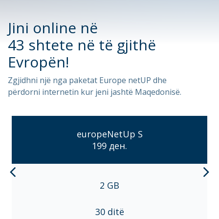
Jini online në
43 shtete në të gjithë
Evropën!
Zgjidhni një nga paketat Europe netUP dhe
përdorni internetin kur jeni jashtë Maqedonisë.
europeNetUp S
199 ден.
2 GB
30 ditë