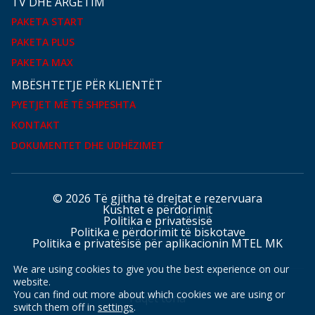
TV DHE ARGËTIM
PAKETA START
PAKETA PLUS
PAKETA MAX
MBËSHTETJE PËR KLIENTËT
PYETJET MË TË SHPESHTA
KONTAKT
DOKUMENTET DHE UDHËZIMET
© 2026 Të gjitha të drejtat e rezervuara
Kushtet e përdorimit
Politika e privatësisë
Politika e përdorimit të biskotave
Politika e privatësisë për aplikacionin MTEL MK
We are using cookies to give you the best experience on our
website.
You can find out more about which cookies we are using or
Faqet tona
switch them off in
settings
.