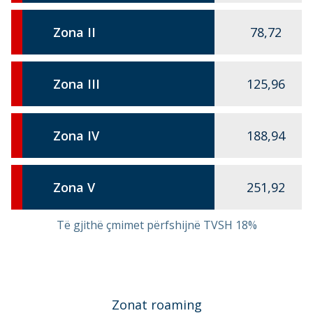
Zona II
78,72
Zona III
125,96
Zona IV
188,94
Zona V
251,92
Të gjithë çmimet përfshijnë TVSH 18%
Zonat roaming