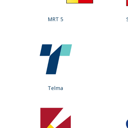
MRT 5
Telma