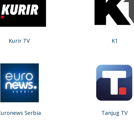
Kurir TV
K1
Euronews Serbia
Tanjug TV