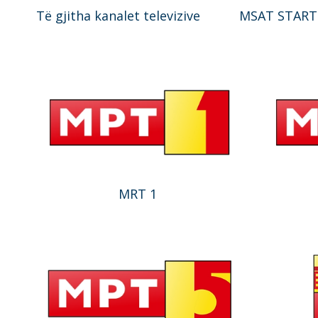
Të gjitha kanalet televizive
MSAT STAR
MRT 1