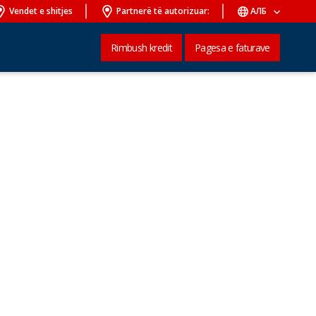
Vendet e shitjes
Partnerë të autorizuar:
АЛБ
Rimbush kredit
Pagesa e faturave