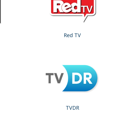
Red TV
TVDR