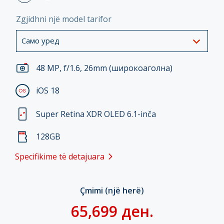
Zgjidhni një model tarifor
Само уред
48 MP, f/1.6, 26mm (широкоаголна)
iOS 18
Super Retina XDR OLED 6.1-inča
128GB
Specifikime të detajuara
Çmimi (një herë)
65,699 ден.