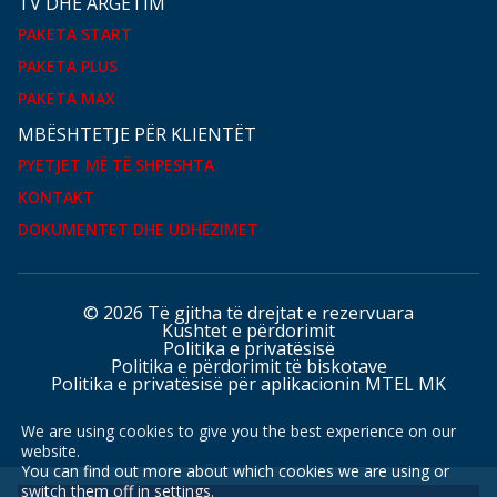
TV DHE ARGËTIM
PAKETA START
PAKETA PLUS
PAKETA MAX
MBËSHTETJE PËR KLIENTËT
PYETJET MË TË SHPESHTA
KONTAKT
DOKUMENTET DHE UDHËZIMET
© 2026 Të gjitha të drejtat e rezervuara
Kushtet e përdorimit
Politika e privatësisë
Politika e përdorimit të biskotave
Politika e privatësisë për aplikacionin MTEL MK
We are using cookies to give you the best experience on our
website.
Faqet tona
You can find out more about which cookies we are using or
switch them off in
settings
.