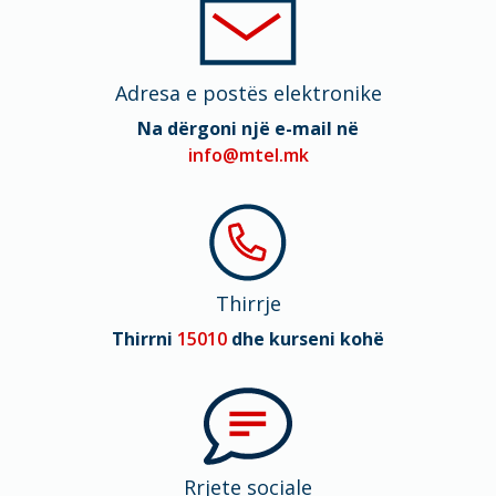
Димензии
147.6 x 71.6 x 7.8 mm
Adresa e postës elektronike
Мрежа
Na dërgoni një e-mail në
2G, 3G, 4G (LTE), 5G
info@mtel.mk
Thirrje
Thirrni
15010
dhe kurseni kohë
Rrjete sociale