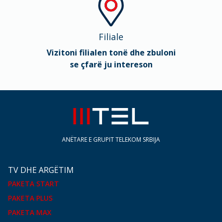
Filiale
Vizitoni filialen tonë dhe zbuloni
se çfarë ju intereson
ANËTARE E GRUPIT TELEKOM SRBIJA
TV DHE ARGËTIM
PAKETA START
PAKETA PLUS
PAKETA MAX