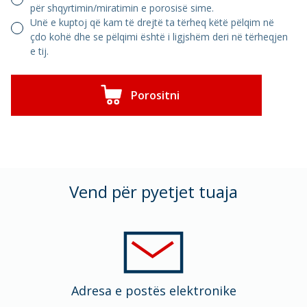
për shqyrtimin/miratimin e porosisë sime.
Unë e kuptoj që kam të drejtë ta tërheq këtë pëlqim në
çdo kohë dhe se pëlqimi është i ligjshëm deri në tërheqjen
e tij.
Porositni
Vend për pyetjet tuaja
Adresa e postës elektronike