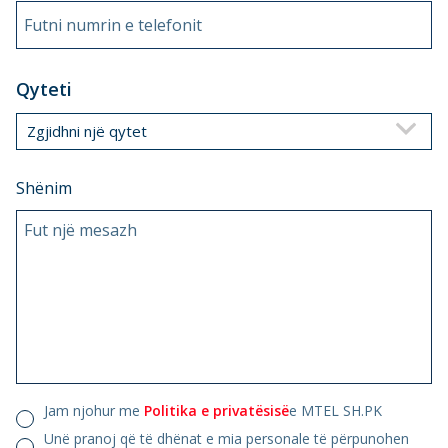
Futni numrin e telefonit
Qyteti
Zgjidhni një qytet
Shënim
Fut një mesazh
Jam njohur me
Politika e privatësisë
e MTEL SH.PK
Unë pranoj që të dhënat e mia personale të përpunohen