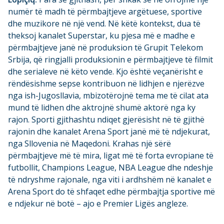
numër të madh të përmbajtjeve argëtuese, sportive
dhe muzikore në një vend. Në këtë kontekst, dua të
theksoj kanalet Superstar, ku pjesa më e madhe e
përmbajtjeve janë në produksion të Grupit Telekom
Srbija, që ringjalli produksionin e përmbajtjeve të filmit
dhe serialeve në këto vende. Kjo është veçanërisht e
rëndësishme sepse kontribuon në lidhjen e njerëzve
nga ish-Jugosllavia, mbizotërojnë tema me të cilat ata
mund të lidhen dhe aktrojnë shumë aktorë nga ky
rajon. Sporti gjithashtu ndiqet gjerësisht në të gjithë
rajonin dhe kanalet Arena Sport janë më të ndjekurat,
nga Sllovenia në Maqedoni. Krahas një sërë
përmbajtjeve më të mira, ligat më të forta evropiane të
futbollit, Champions League, NBA League dhe ndeshje
të ndryshme rajonale, nga viti i ardhshëm në kanalet e
Arena Sport do të shfaqet edhe përmbajtja sportive më
e ndjekur në botë – ajo e Premier Ligës angleze.