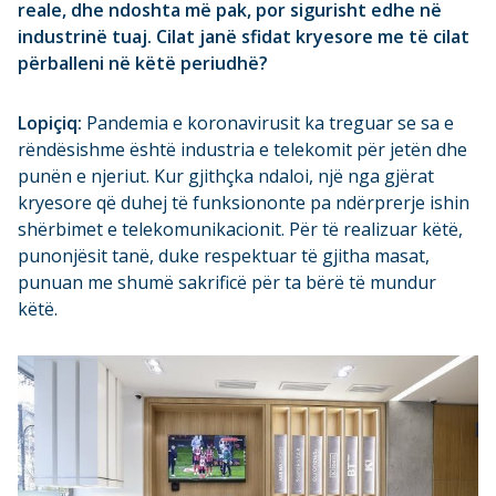
reale, dhe ndoshta më pak, por sigurisht edhe në
industrinë tuaj. Cilat janë sfidat kryesore me të cilat
përballeni në këtë periudhë?
Lopiçiq:
Pandemia e koronavirusit ka treguar se sa e
rëndësishme është industria e telekomit për jetën dhe
punën e njeriut. Kur gjithçka ndaloi, një nga gjërat
kryesore që duhej të funksiononte pa ndërprerje ishin
shërbimet e telekomunikacionit. Për të realizuar këtë,
punonjësit tanë, duke respektuar të gjitha masat,
punuan me shumë sakrificë për ta bërë të mundur
këtë.