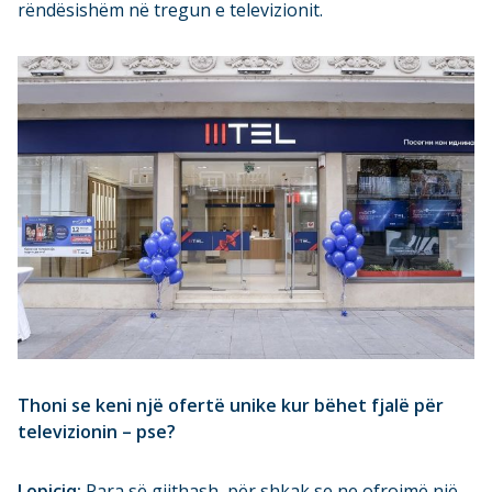
rëndësishëm në tregun e televizionit.
Thoni se keni një ofertë unike kur bëhet fjalë për
televizionin – pse?
Lopiçiq:
Para së gjithash, për shkak se ne ofrojmë një