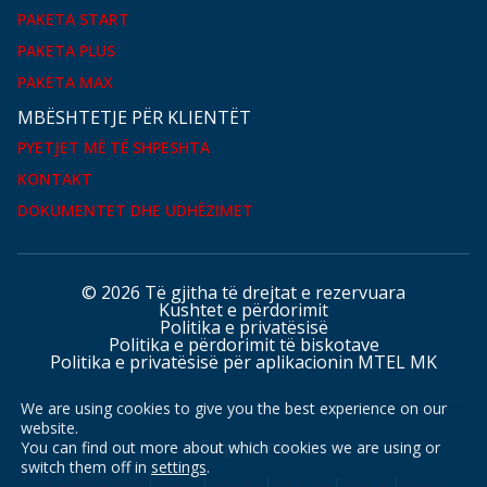
PAKETA START
PAKETA PLUS
PAKETA MAX
MBËSHTETJE PËR KLIENTËT
PYETJET MË TË SHPESHTA
KONTAKT
DOKUMENTET DHE UDHËZIMET
© 2026 Të gjitha të drejtat e rezervuara
Kushtet e përdorimit
Politika e privatësisë
Politika e përdorimit të biskotave
Politika e privatësisë për aplikacionin MTEL MK
We are using cookies to give you the best experience on our
website.
Faqet tona
You can find out more about which cookies we are using or
switch them off in
settings
.
mtelglobal.com
mts.rs
mtel.ba
mtel.me
mtel.at
mtel.ch