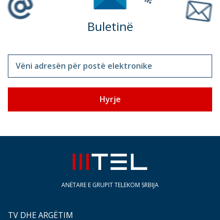
Buletinë
Vëni adresën për postë elektronike
Hyrje
ANËTARE E GRUPIT TELEKOM SRBIJA
TV DHE ARGËTIM