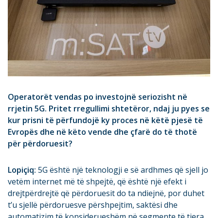
Operatorët vendas po investojnë seriozisht në
rrjetin 5G. Pritet rregullimi shtetëror, ndaj ju pyes se
kur prisni të përfundojë ky proces në këtë pjesë të
Evropës dhe në këto vende dhe çfarë do të thotë
për përdoruesit?
Lopiçiq:
5G është një teknologji e së ardhmes që sjell jo
vetëm internet më të shpejtë, që është një efekt i
drejtpërdrejtë që përdoruesit do ta ndiejnë, por duhet
t’u sjellë përdoruesve përshpejtim, saktësi dhe
automatizim të konsiderueshëm në segmente të tjera