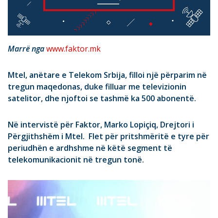
Marrë nga
www.faktor.mk
Mtel, anëtare e Telekom Srbija, filloi një përparim në
tregun maqedonas, duke filluar me televizionin
satelitor, dhe njoftoi se tashmë ka 500 abonentë.
Në intervistë për Faktor, Marko Lopiçiq, Drejtori i
Përgjithshëm i Mtel. Flet për pritshmëritë e tyre për
periudhën e ardhshme në këtë segment të
telekomunikacionit në tregun tonë.