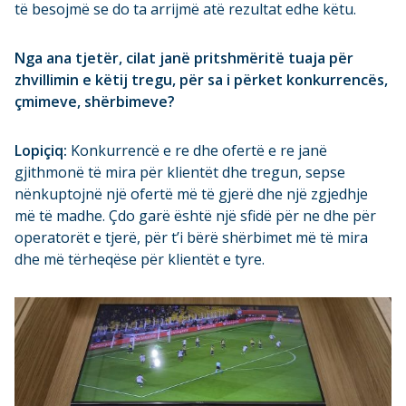
të besojmë se do ta arrijmë atë rezultat edhe këtu.
Nga ana tjetër, cilat janë pritshmëritë tuaja për
zhvillimin e këtij tregu, për sa i përket konkurrencës,
çmimeve, shërbimeve?
Lopiçiq:
Konkurrencë e re dhe ofertë e re janë
gjithmonë të mira për klientët dhe tregun, sepse
nënkuptojnë një ofertë më të gjerë dhe një zgjedhje
më të madhe. Çdo garë është një sfidë për ne dhe për
operatorët e tjerë, për t’i bërë shërbimet më të mira
dhe më tërheqëse për klientët e tyre.