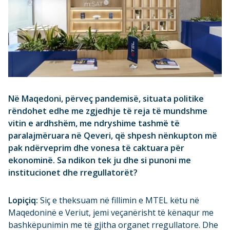
Në Maqedoni, përveç pandemisë, situata politike
rëndohet edhe me zgjedhje të reja të mundshme
vitin e ardhshëm, me ndryshime tashmë të
paralajmëruara në Qeveri, që shpesh nënkupton më
pak ndërveprim dhe vonesa të caktuara për
ekonominë. Sa ndikon tek ju dhe si punoni me
institucionet dhe rregullatorët?
Lopiçiq:
Siç e theksuam në fillimin e MTEL këtu në
Maqedoninë e Veriut, jemi veçanërisht të kënaqur me
bashkëpunimin me të gjitha organet rregullatore. Dhe