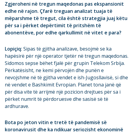
Zgjeroheni në tregun maqedonas pas ekspansionit
edhe në rajon. Çfarë treguan analizat tuaja të
mëparshme të tregut, cila është strategjia juaj këtu
për sa i përket depërtimit të pritshëm të
abonentëve, por edhe qarkullimit në vitet e para?
Lopiçiq:
Sipas të gjitha analizave, besojmë se ka
hapësirë ​​për një operator tjetër në tregun maqedonas.
Sidomos sepse bëhet fjalë për grupin Telekom Srbija.
Përkatësisht, ne kemi përvojën dhe punën e
nevojshme në të gjitha vendet e ish-Jugosllavisë, si dhe
në vendet e Bashkimit Evropian. Planet tona janë që
për disa vite të arrijmë një pozicion drejtues për sa i
përket numrit të përdoruesve dhe sasisë së të
ardhurave.
Bota po jeton vitin e tretë të pandemisë së
koronavirusit dhe ka ndikuar seriozisht ekonominë