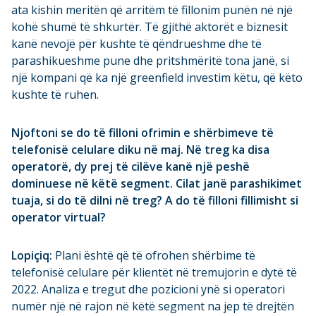
ata kishin meritën që arritëm të fillonim punën në një
kohë shumë të shkurtër. Të gjithë aktorët e biznesit
kanë nevojë për kushte të qëndrueshme dhe të
parashikueshme pune dhe pritshmëritë tona janë, si
një kompani që ka një greenfield investim këtu, që këto
kushte të ruhen.
Njoftoni se do të filloni ofrimin e shërbimeve të
telefonisë celulare diku në maj. Në treg ka disa
operatorë, dy prej të cilëve kanë një peshë
dominuese në këtë segment. Cilat janë parashikimet
tuaja, si do të dilni në treg? A do të filloni fillimisht si
operator virtual?
Lopiçiq:
Plani është që të ofrohen shërbime të
telefonisë celulare për klientët në tremujorin e dytë të
2022. Analiza e tregut dhe pozicioni ynë si operatori
numër një në rajon në këtë segment na jep të drejtën