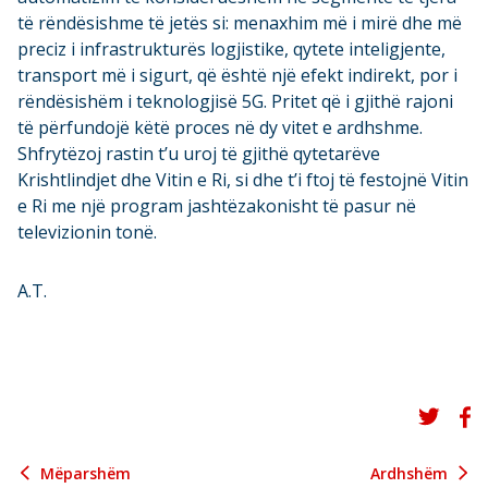
të rëndësishme të jetës si: menaxhim më i mirë dhe më
preciz i infrastrukturës logjistike, qytete inteligjente,
transport më i sigurt, që është një efekt indirekt, por i
rëndësishëm i teknologjisë 5G. Pritet që i gjithë rajoni
të përfundojë këtë proces në dy vitet e ardhshme.
Shfrytëzoj rastin t’u uroj të gjithë qytetarëve
Krishtlindjet dhe Vitin e Ri, si dhe t’i ftoj të festojnë Vitin
e Ri me një program jashtëzakonisht të pasur në
televizionin tonë.
A.T.
Mëparshëm
Ardhshëm